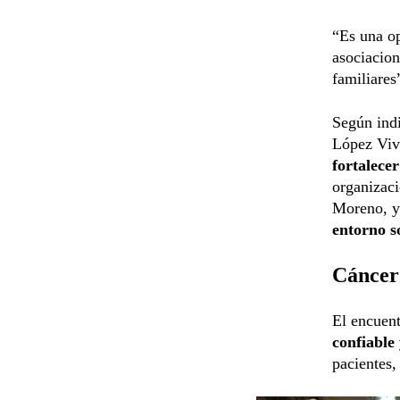
“Es una op
asociacio
familiare
Según indi
López Vive
fortalecer
organizaci
Moreno, y
entorno so
Cáncer:
El encuent
confiable 
pacientes,