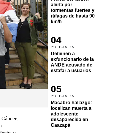
alerta por 
tormentas fuertes y 
ráfagas de hasta 90 
km/h
04
POLICIALES
Detienen a 
exfuncionario de la 
ANDE acusado de 
estafar a usuarios
05
POLICIALES
Macabro hallazgo: 
localizan muerta a 
adolescente 
l Cáncer,
desaparecida en 
n
Caazapá 
 fecha y