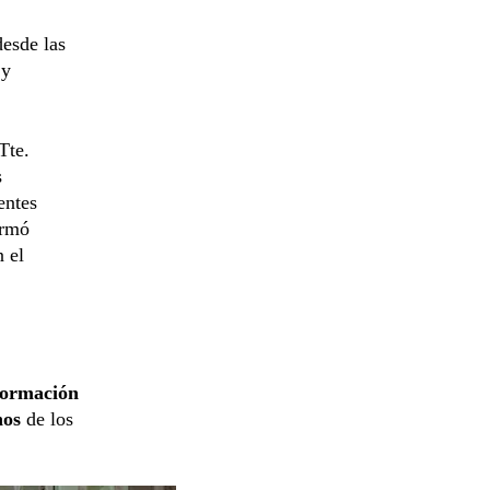
desde las
 y
Tte.
s
entes
irmó
n el
formación
hos
de los