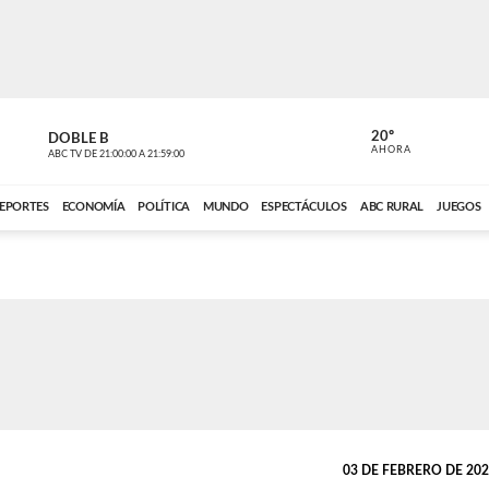
20º
DOBLE B
DE TODO 
AHORA
ABC TV
DE
21:00:00
A
21:59:00
ABC CARDINAL 
EPORTES
ECONOMÍA
POLÍTICA
MUNDO
ESPECTÁCULOS
ABC RURAL
JUEGOS
03 DE FEBRERO DE 2025