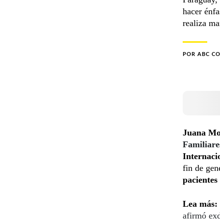
hacer énfa
realiza ma
POR
ABC C
Juana Mo
Familiare
Internaci
fin de gen
pacientes
Lea más:
afirmó ex