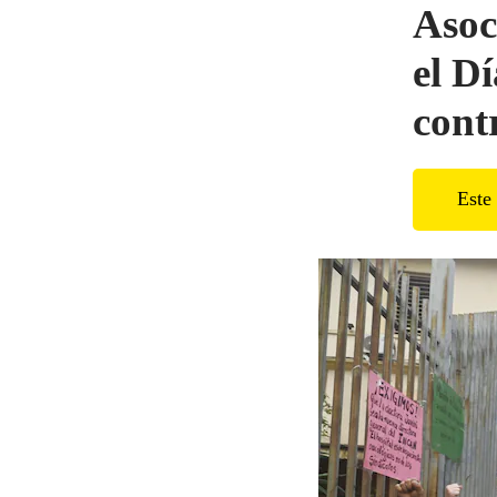
Asoc
el D
cont
Este 