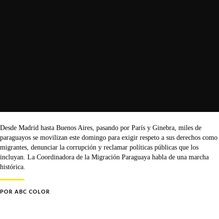
Desde Madrid hasta Buenos Aires, pasando por París y Ginebra, miles de
paraguayos se movilizan este domingo para exigir respeto a sus derechos como
migrantes, denunciar la corrupción y reclamar políticas públicas que los
incluyan. La Coordinadora de la Migración Paraguaya habla de una marcha
histórica.
POR
ABC COLOR