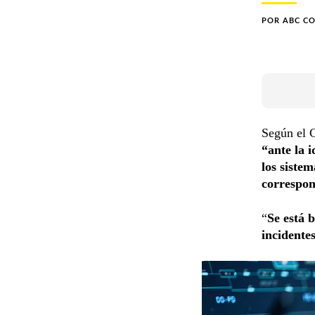
POR
ABC C
Según el 
“ante la 
los siste
correspo
“
Se está b
incidente