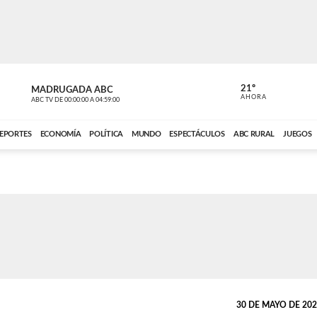
21º
MADRUGADA ABC
MADRUGAD
AHORA
ABC TV
DE
00:00:00
A
04:59:00
ABC CARDINAL 
EPORTES
ECONOMÍA
POLÍTICA
MUNDO
ESPECTÁCULOS
ABC RURAL
JUEGOS
30 DE MAYO DE 2025