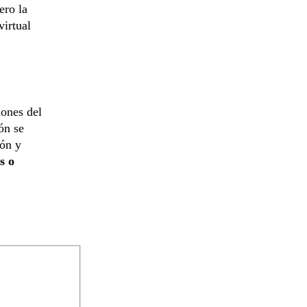
ero la
virtual
iones del
ón se
ión y
s o