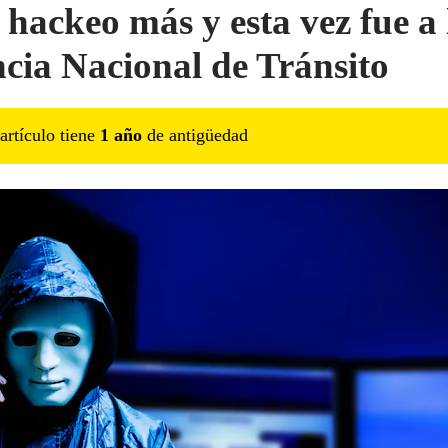
 hackeo más y esta vez fue a 
cia Nacional de Tránsito
artículo tiene
1
año
de antigüedad