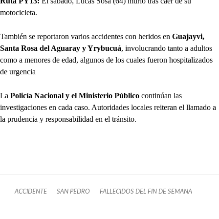
Ruta PY13:
El sábado, Lucas Sosa (64) murió tras caer de su
motocicleta.
También se reportaron varios accidentes con heridos en
Guajayvi,
Santa Rosa del Aguaray y Yrybucuá
, involucrando tanto a adultos
como a menores de edad, algunos de los cuales fueron hospitalizados
de urgencia
La
Policía Nacional y el Ministerio Público
continúan las
investigaciones en cada caso. Autoridades locales reiteran el llamado a
la prudencia y responsabilidad en el tránsito.
ACCIDENTE
SAN PEDRO
FALLECIDOS DEL FIN DE SEMANA