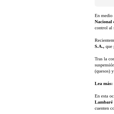
En medio d
Nacional 
control al
Recienteme
S.A.,
que 
Tras la co
suspensión
(quesos) y
Lea más:
En esta oc
Lambaré
cuenten con