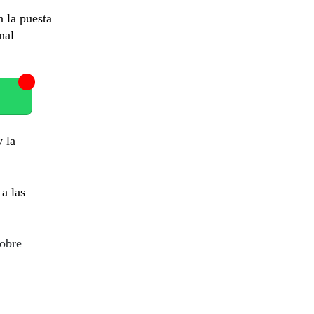
 la puesta
nal
y la
a las
sobre