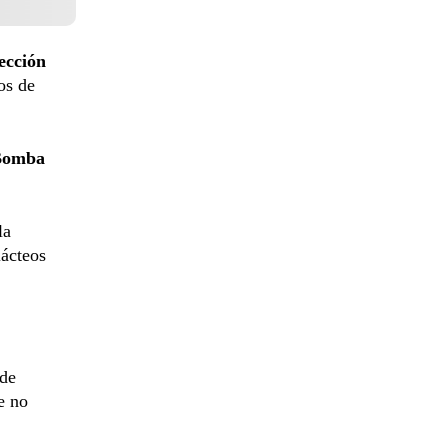
ección
os de
Bomba
la
lácteos
 de
e no