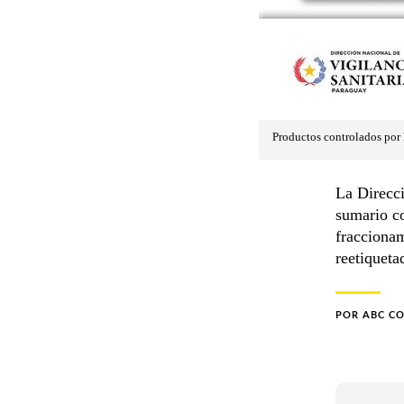
Productos controlados por
La Direcci
sumario c
fraccionam
reetiqueta
POR
ABC C