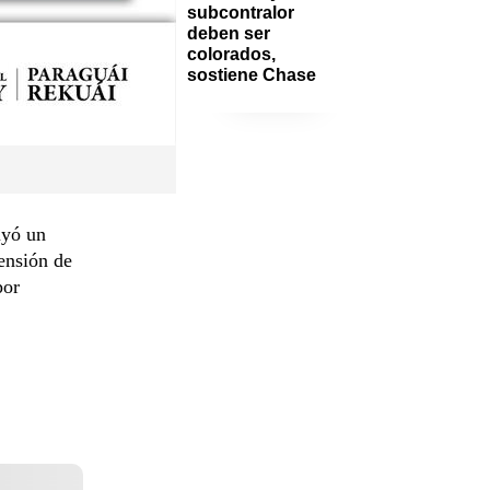
subcontralor 
deben ser 
colorados, 
sostiene Chase
uyó un
ensión de
por