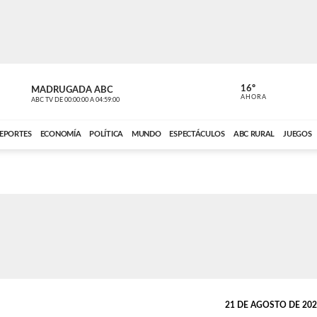
16º
MADRUGADA ABC
MADRUGAD
AHORA
ABC TV
DE
00:00:00
A
04:59:00
ABC CARDINAL 
EPORTES
ECONOMÍA
POLÍTICA
MUNDO
ESPECTÁCULOS
ABC RURAL
JUEGOS
21 DE AGOSTO DE 2025