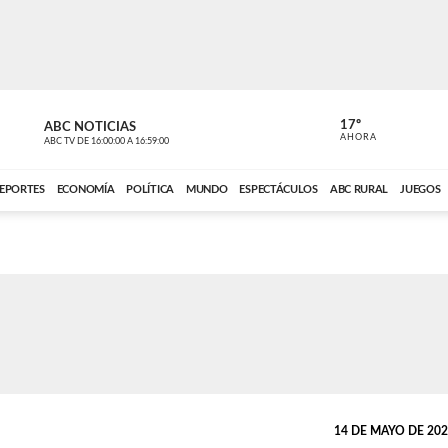
17º
ABC NOTICIAS
ANCHO PER
AHORA
ABC TV
DE
16:00:00
A
16:59:00
ABC CARDINAL 
EPORTES
ECONOMÍA
POLÍTICA
MUNDO
ESPECTÁCULOS
ABC RURAL
JUEGOS
14 DE MAYO DE 2026