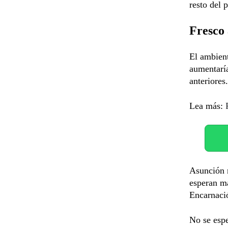
resto del p
Fresco 
El ambient
aumentaría
anteriores.
Lea más:
Asunción r
esperan m
Encarnació
No se espe