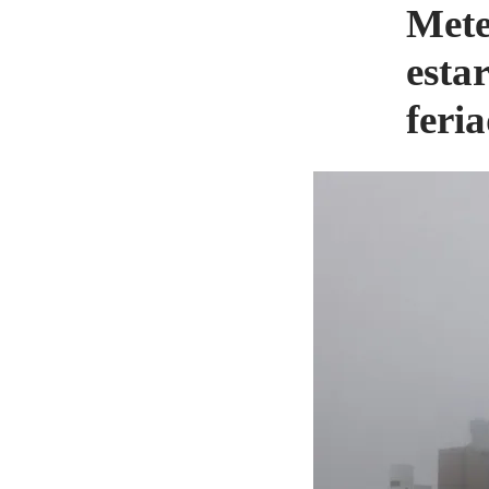
Mete
esta
feri