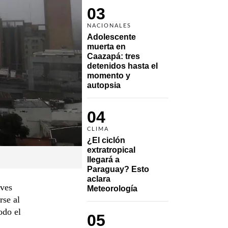
03
NACIONALES
Adolescente 
muerta en 
Caazapá: tres 
detenidos hasta el 
momento y 
autopsia
04
CLIMA
¿El ciclón 
extratropical 
llegará a 
Paraguay? Esto 
aclara 
eves
Meteorología
rse al
odo el
05