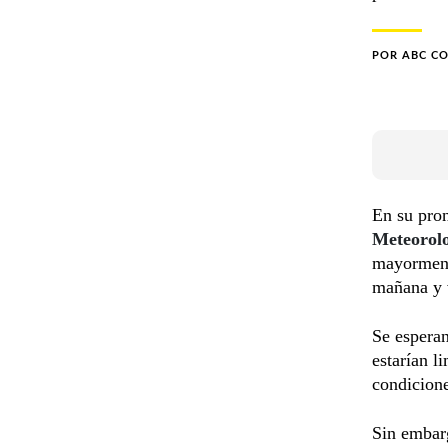
POR
ABC C
En su pron
Meteorolo
mayormente
mañana y v
Se espera
estarían l
condicione
Sin embarg