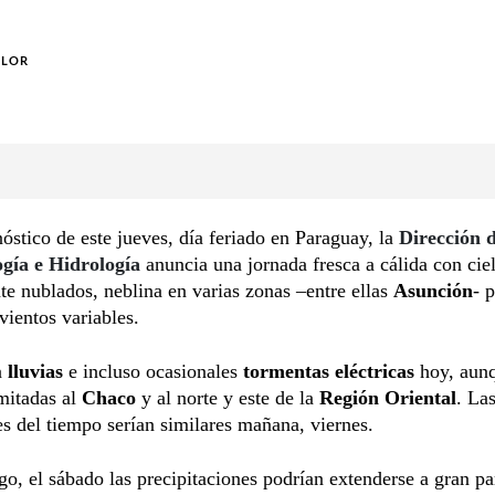
OLOR
óstico de este jueves, día feriado en Paraguay, la
Dirección 
gía e Hidrología
anuncia una jornada fresca a cálida con cie
 nublados, neblina en varias zonas –entre ellas
Asunción
- p
ientos variables.
n
lluvias
e incluso ocasionales
tormentas eléctricas
hoy, aun
imitadas al
Chaco
y al norte y este de la
Región Oriental
. La
s del tiempo serían similares mañana, viernes.
o, el sábado las precipitaciones podrían extenderse a gran pa