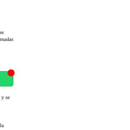
as
ornadas
 y se
la