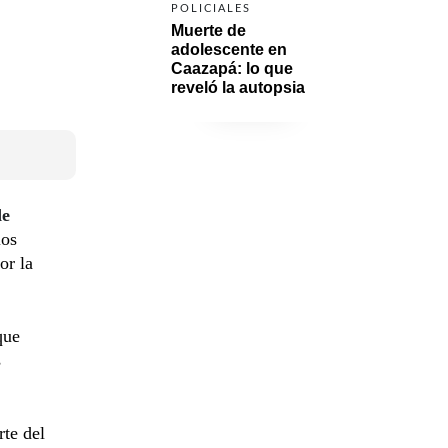
POLICIALES
Muerte de 
adolescente en 
Caazapá: lo que 
reveló la autopsia
de
los
or la
que
s
rte del