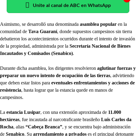
Unite al canal de ABC en WhatsApp
Asimismo, se desarrolló una denominada
asamblea popular
en la
comunidad de
Tava Guaraní
, donde supuestos campesinos sin tierra
debatieron los acontecimientos ocurridos durante el intento de invasión
de la propiedad, administrada por la
Secretaría Nacional de Bienes
Incautados y Comisados (Senabico)
.
Durante dicha asamblea, los dirigentes resolvieron
aglutinar fuerzas y
preparar un nuevo intento de ocupación de las tierras
, advirtiendo
que deben estar listos para
eventuales enfrentamientos y acciones de
resistencia
, hasta lograr que la estancia quede en manos de
campesinos.
La
estancia Lusipar
, con una extensión aproximada de
11.000
hectáreas
, fue incautada al narcotraficante brasileño
Luis Carlos da
Rocha
, alias
“Cabeça Branca”
, y se encuentra bajo administración
de
Senabico
. Su
arrendamiento a privados
es el principal detonante