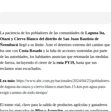
La paciencia de los pobladores de las comunidades de
Laguna Ita,
Otazú y Ciervo Blanco del distrito de San Juan Bautista de
Ñeembucú
llegó a su límite. Ante el deterioro extremo del camino que
los une con
Costa Rosado
y la falta de acciones sostenidas por parte
de las autoridades, los habitantes anuncian que retomarán las medidas
de fuerza, incluyendo el cierre de la
ruta PY19,
hasta que sus
reclamos sean escuchados.
Lea más:
https://www.abc.com.py/nacionales/2024/04/25/pobladores-
de-laguna-ita-otazu-y-ciervo-blanco-marchan-15-km-por-agua-para-
exigir-camino-de-todo-tiempo/
El tramo vial, clave para la salida de productos agrícolas y ganaderos
hacia los mercados de
Pilar y Asunción
, se encuentra en condiciones