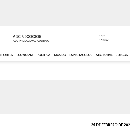
11º
ABC NEGOCIOS
VOCES DEL
AHORA
ABC TV
DE
02:00:00
A
02:59:00
ABC CARDINAL 
EPORTES
ECONOMÍA
POLÍTICA
MUNDO
ESPECTÁCULOS
ABC RURAL
JUEGOS
24 DE FEBRERO DE 2026