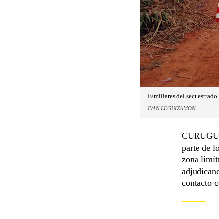
Familiares del secuestrado 
IVAN LEGUIZAMON
CURUGUATY
parte de l
zona limí
adjudicand
contacto c