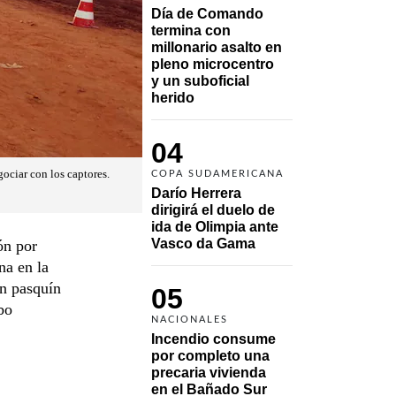
Día de Comando 
termina con 
millonario asalto en 
pleno microcentro 
y un suboficial 
herido
04
gociar con los captores.
COPA SUDAMERICANA
Darío Herrera 
dirigirá el duelo de 
ida de Olimpia ante 
Vasco da Gama 
ón por
na en la
un pasquín
05
bo
NACIONALES
Incendio consume 
por completo una 
precaria vivienda 
en el Bañado Sur