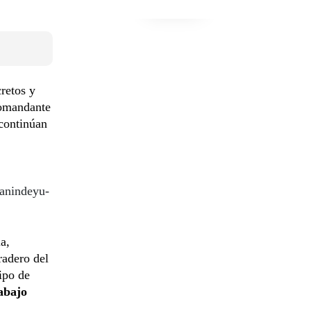
retos y
comandante
 continúan
canindeyu-
a,
radero del
ipo de
rabajo