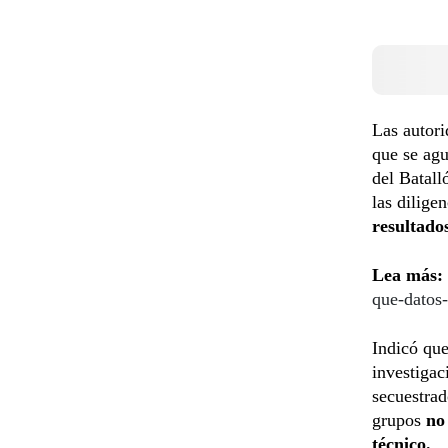
Las autori
que se agu
del Batall
las dilige
resultados
Lea más:
que-datos-
Indicó que
investigac
secuestrad
grupos
no
técnico.