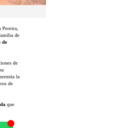
 Pereira,
familia de
o de
iones de
na
ermita la
ros de
rada
que