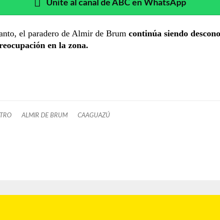
Unite al canal de ABC en WhatsApp
anto, el paradero de Almir de Brum
continúa siendo descono
preocupación en la zona.
STRO
ALMIR DE BRUM
CAAGUAZÚ