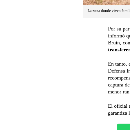
La zona donde viven famili
Por su par
informó qu
Bruin, con
transfere
En tanto,
Defensa In
recompen
captura de
menor rang
El oficial
garantiza 