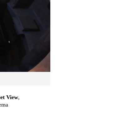
et View
,
tema