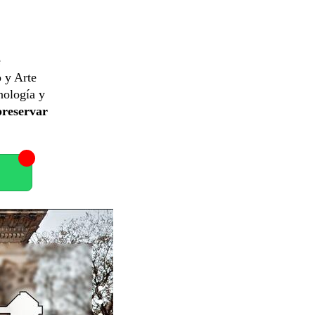
e
 y Arte
nología y
preservar