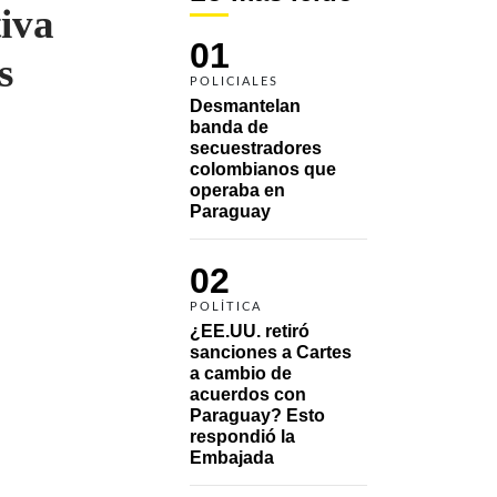
tiva
01
s
POLICIALES
Desmantelan 
banda de 
secuestradores 
colombianos que 
operaba en 
Paraguay
02
POLÍTICA
¿EE.UU. retiró 
sanciones a Cartes 
a cambio de 
acuerdos con 
Paraguay? Esto 
respondió la 
Embajada