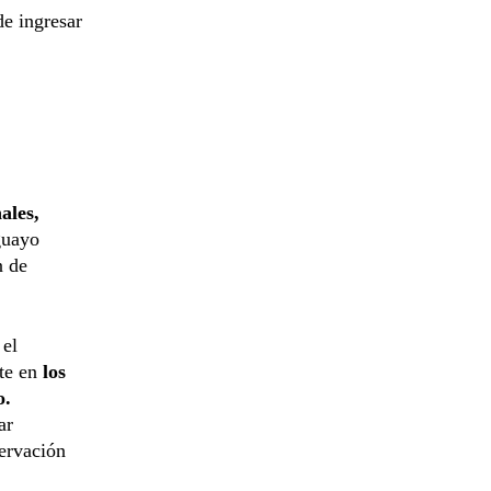
de ingresar
ales,
guayo
n de
 el
te en
los
o.
ar
servación