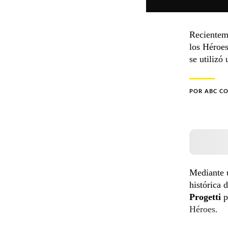
Recienteme
los Héroes
se utilizó
POR
ABC C
Mediante u
histórica 
Progetti
p
Héroes.