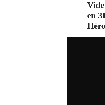
Video
en 3
Héro