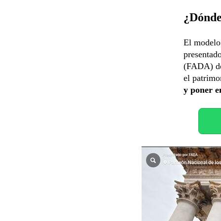
¿Dónde
El modelo 
presentado
(FADA) de
el patrimo
y poner e