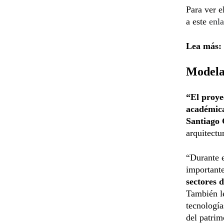
Para ver 
a este
enla
Lea más:
Modelad
“El proye
académica
Santiago 
arquitectu
“Durante e
important
sectores d
También le
tecnología
del patrim