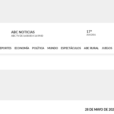
17º
ABC NOTICIAS
ANCHO PER
AHORA
ABC TV
DE
16:00:00
A
16:59:00
ABC CARDINAL 
EPORTES
ECONOMÍA
POLÍTICA
MUNDO
ESPECTÁCULOS
ABC RURAL
JUEGOS
28 DE MAYO DE 2026