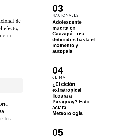
03
NACIONALES
cional de
Adolescente 
l efecto,
muerta en 
Caazapá: tres 
terior.
detenidos hasta el 
momento y 
autopsia
04
CLIMA
¿El ciclón 
extratropical 
llegará a 
Paraguay? Esto 
oria
aclara 
sa
Meteorología
e los
05