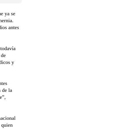
ue ya se
hernia.
dios antes
 todavía
 de
dicos y
ntes
 de la
e”,
nacional
, quien