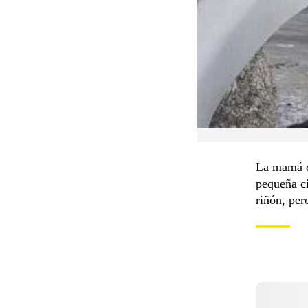
La mamá d
pequeña ci
riñón, per