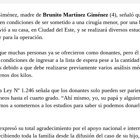
Giménez, madre de
Brunito Martínez Giménez
(4), señaló q
en condiciones de ser sometido a una cirugía menor, por una 
ió a su casa, en Ciudad del Este, y se realizará diversos estu
r para la operación.
ue muchas personas ya se ofrecieron como donantes, pero él
 condiciones de ingresar a la lista de espera pese a la cantidad
s debido a que debe realizarse previamente varios análisis mé
enos dos kilos.
 Ley Nº 1.246 señala que los donantes solo pueden ser parie
eos hasta el cuarto grado. “Ahí mismo, yo, su papá y alguien
mos a someternos a los estudios para saber si podemos donarl
xpresó su total agradecimiento por el apoyo nacional e inter
ecibiendo toda la familia desde la difusión del caso de su hijo