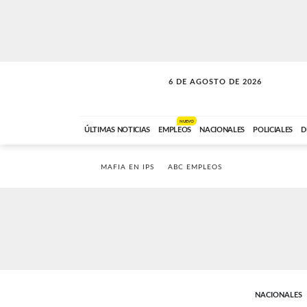
6 DE AGOSTO DE 2026
A DE LA TARDE
ABC FM
12:00 A 14:59
NUEVO
ÚLTIMAS NOTICIAS
EMPLEOS
NACIONALES
POLICIALES
D
MAFIA EN IPS
ABC EMPLEOS
NACIONALES