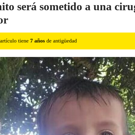
ito será sometido a una ciru
or
artículo tiene
7
año
s
de antigüedad