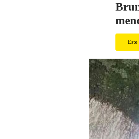
Brun
men
Este 