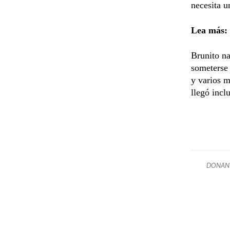
necesita u
Lea más:
Brunito na
someterse 
y varios m
llegó incl
DONAN