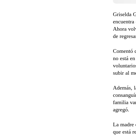
Griselda 
encuentra 
Ahora volv
de regresa
Comentó q
no está en
voluntario
subir al m
Además, la
consanguín
familia va
agregó.
La madre e
que está r