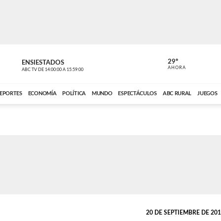
29º
ENSIESTADOS
PERIODÍST
AHORA
ABC TV
DE
14:00:00
A
15:59:00
ABC CARDINAL 
EPORTES
ECONOMÍA
POLÍTICA
MUNDO
ESPECTÁCULOS
ABC RURAL
JUEGOS
20 DE SEPTIEMBRE DE 2018