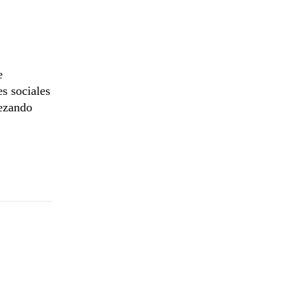
e
es sociales
rezando