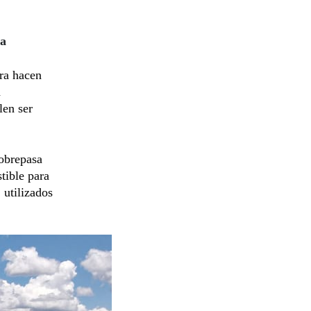
ra
ura hacen
a
len ser
sobrepasa
tible para
 utilizados