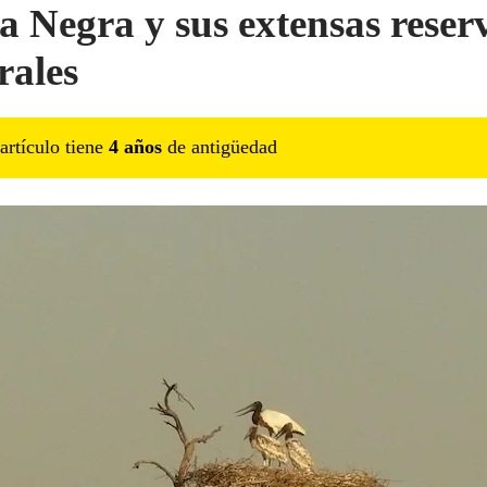
a Negra y sus extensas reser
rales
artículo tiene
4
año
s
de antigüedad