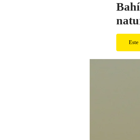
Bahí
natu
Este 