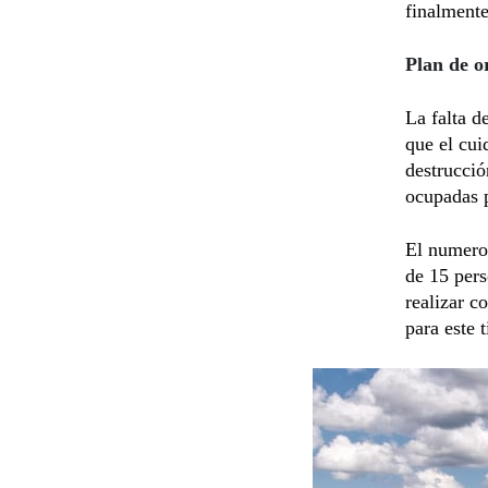
finalmente
Plan de o
La falta d
que el cui
destrucció
ocupadas 
El numero 
de 15 pers
realizar c
para este 