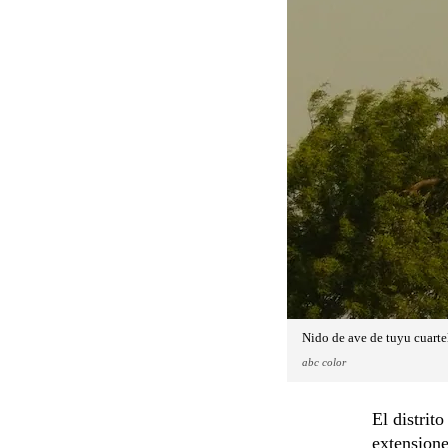
Nido de ave de tuyu cuartel
abc color
El distrit
extensione