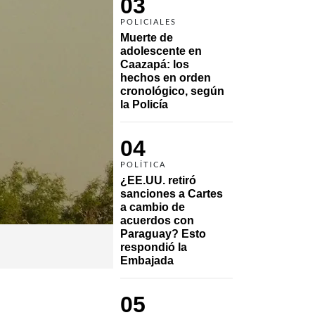
03
POLICIALES
Muerte de 
adolescente en 
Caazapá: los 
hechos en orden 
cronológico, según 
la Policía
04
POLÍTICA
¿EE.UU. retiró 
sanciones a Cartes 
a cambio de 
acuerdos con 
Paraguay? Esto 
respondió la 
Embajada
05