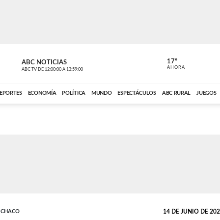
17º
ABC NOTICIAS
CARDINAL 
AHORA
ABC TV
DE
12:00:00
A
13:59:00
ABC CARDINAL 
EPORTES
ECONOMÍA
POLÍTICA
MUNDO
ESPECTÁCULOS
ABC RURAL
JUEGOS
L CHACO
14 DE JUNIO DE 2022