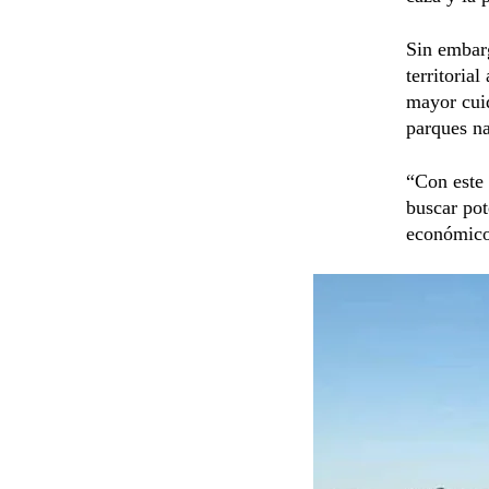
Sin embarg
territoria
mayor cuid
parques na
“Con este
buscar pot
económicos