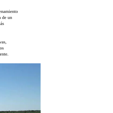
denamiento
n de un
más
vas,
sos
ente.