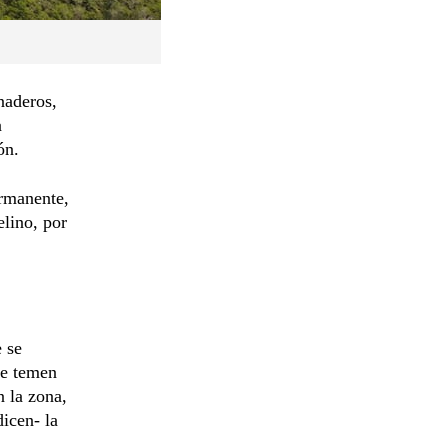
naderos,
a
ón.
ermanente,
elino, por
 se
ue temen
n la zona,
dicen- la