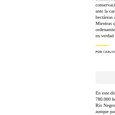
conservaci
ante la ca
hectáreas 
Mientras 
ordenamien
en verdad 
POR
CARLO
En este di
780.000 he
Río Negro,
aunque par