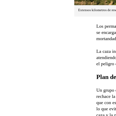
Extensos kilometros de rese
Los perma
se encarga
mortandad 
La caza in
atendiendo
el peligro
Plan de
Un grupo d
rechace la
que con es
lo que evi
caza y la 