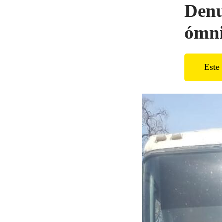
Denu
ómni
Este 