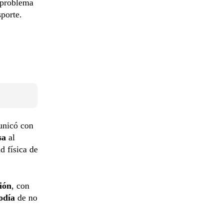
 problema
sporte.
unicó con
sa
al
d física de
ión
, con
odía
de no