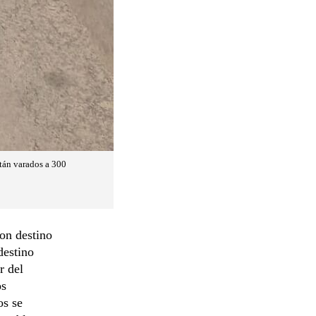
stán varados a 300
on destino
destino
r del
os
os se