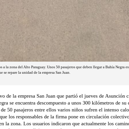
s a la zona del Alto Paraguay. Unos 50 pasajeros que deben llegar a Bahía Negra e
ue se repare la unidad de la empresa San Juan.
vo de la empresa San Juan que partió el jueves de Asunción c
egra se encuentra descompuesto a unos 300 kilómetros de su 
 de 50 pasajeros entre ellos varios niños sufren el intenso calo
ue los responsables de la firma pone en circulación colectiv
en la zona. Los usuarios indicaron que actualmente los camin