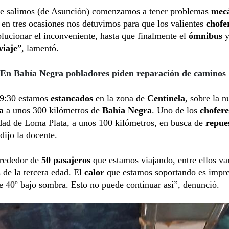
e salimos (de Asunción) comenzamos a tener problemas
mecá
 en tres ocasiones nos detuvimos para que los valientes
chofe
olucionar el inconveniente, hasta que finalmente el
ómnibus
viaje
”, lamentó.
En Bahía Negra pobladores piden reparación de caminos
 9:30 estamos
estancados
en la zona de
Centinela
, sobre la n
a
a unos 300 kilómetros de
Bahía Negra
. Uno de los
chofer
idad de Loma Plata, a unos 100 kilómetros, en busca de
repue
 dijo la docente.
rededor de
50 pasajeros
que estamos viajando, entre ellos va
 de la tercera edad. El
calor
que estamos soportando es impr
 40º bajo sombra. Esto no puede continuar así”, denunció.