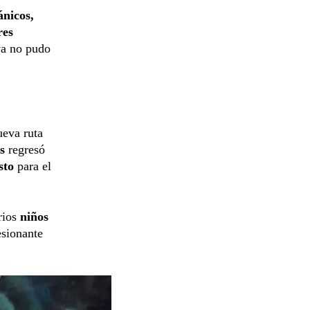
nicos,
res
ya no pudo
ueva ruta
es
regresó
sto
para el
rios
niños
esionante