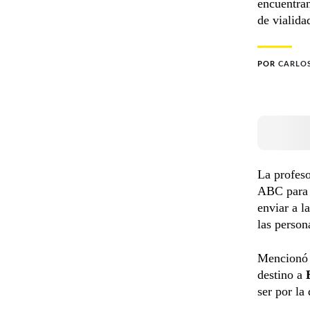
encuentran
de vialida
POR
CARLO
La profes
ABC para 
enviar a l
las person
Mencionó 
destino a
ser por la