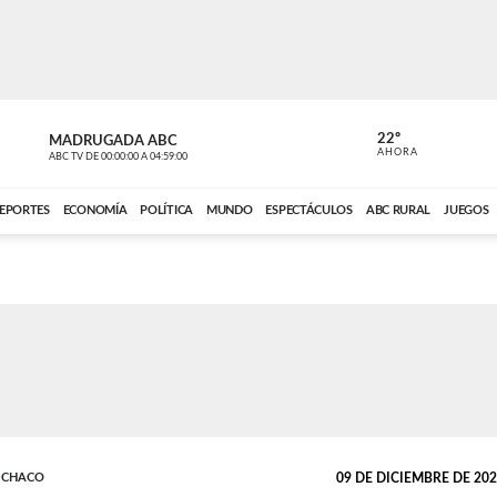
22º
MADRUGADA ABC
MADRUGAD
AHORA
ABC TV
DE
00:00:00
A
04:59:00
ABC CARDINAL 
EPORTES
ECONOMÍA
POLÍTICA
MUNDO
ESPECTÁCULOS
ABC RURAL
JUEGOS
L CHACO
09 DE DICIEMBRE DE 2022