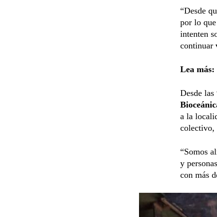
“Desde qu
por lo que
intenten s
continuar
Lea más:
Desde las
Bioceánic
a la local
colectivo,
“Somos al
y personas
con más de