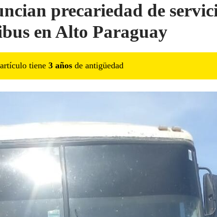
ncian precariedad de servic
bus en Alto Paraguay
artículo tiene
3
año
s
de antigüedad