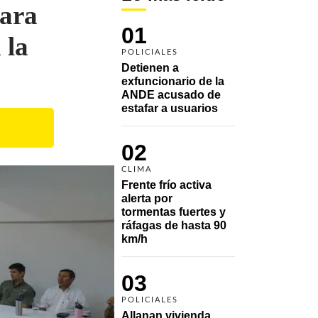
para
01
 la
POLICIALES
Detienen a 
exfuncionario de la 
ANDE acusado de 
estafar a usuarios
02
CLIMA
Frente frío activa 
alerta por 
tormentas fuertes y 
ráfagas de hasta 90 
km/h
03
POLICIALES
Allanan vivienda 