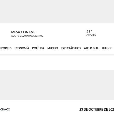
25º
MESA CON EVP
EL OBSERV
AHORA
ABC TV
DE
20:00:00
A
20:59:00
ABC CARDINAL 
EPORTES
ECONOMÍA
POLÍTICA
MUNDO
ESPECTÁCULOS
ABC RURAL
JUEGOS
L CHACO
23 DE OCTUBRE DE 2024