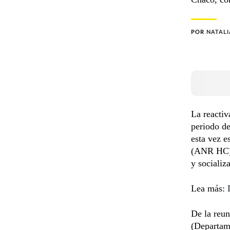
POR
NATALI
La reactiv
periodo d
esta vez 
(ANR HC) q
y socializa
Lea más:
De la reun
(Departam