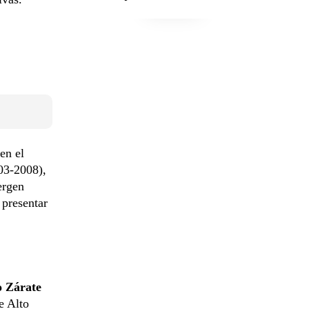
en el
3-2008),
ergen
 presentar
o Zárate
e Alto