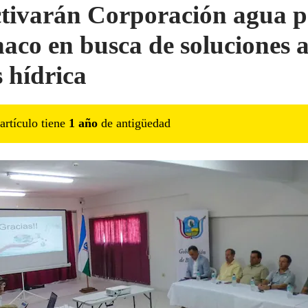
tivarán Corporación agua 
haco en busca de soluciones a
s hídrica
artículo tiene
1
año
de antigüedad