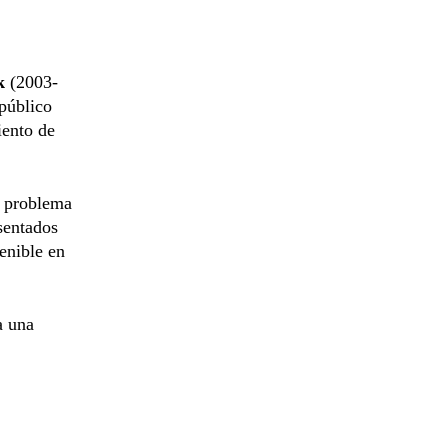
k
(2003-
público
iento de
l problema
sentados
tenible en
a una