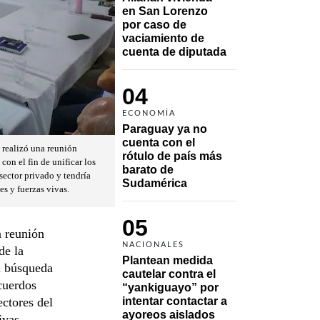
en San Lorenzo 
por caso de 
vaciamiento de 
cuenta de diputada
04
ECONOMÍA
Paraguay ya no 
cuenta con el 
 realizó una reunión
rótulo de país más 
con el fin de unificar los
barato de 
 sector privado y tendría
Sudamérica
s y fuerzas vivas.
05
 reunión
NACIONALES
de la
Plantean medida 
la búsqueda
cautelar contra el 
acuerdos
“yankiguayo” por 
ectores del
intentar contactar a 
ayoreos aislados
ivas.