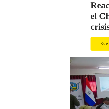
Reac
el C
crisi
Este 