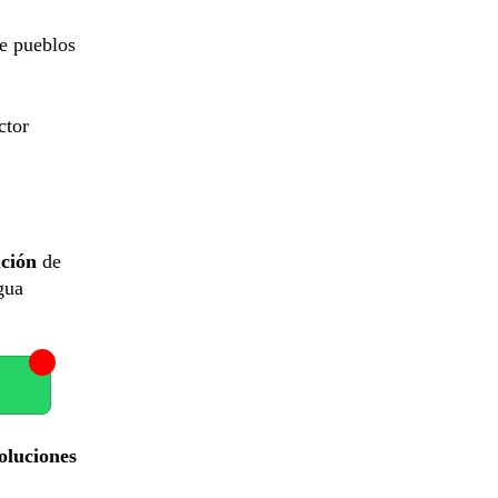
de pueblos
ctor
ución
de
gua
oluciones