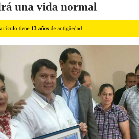
rá una vida normal
artículo tiene
13
año
s
de antigüedad