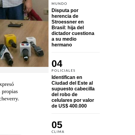
MUNDO
Disputa por 
herencia de 
Stroessner en 
Brasil: hija del 
dictador cuestiona 
a su medio 
hermano 
04
POLICIALES
Identifican en 
Ciudad del Este al 
Expresó
supuesto cabecilla 
s propias
del robo de 
cheverry.
celulares por valor 
de US$ 400.000
05
CLIMA