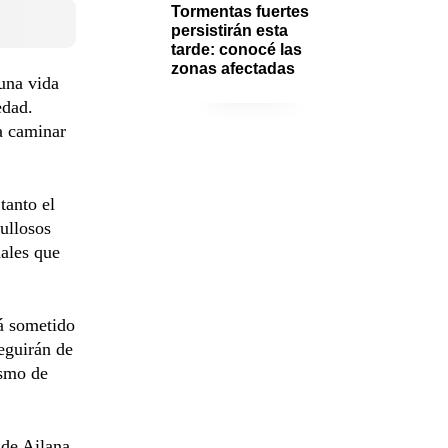
Tormentas fuertes 
persistirán esta 
tarde: conocé las 
zonas afectadas
una vida
edad.
a caminar
tanto el
ullosos
nales que
rá sometido
eguirán de
ismo de
 de Ailana