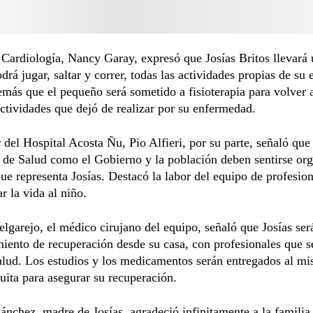
 Cardiología, Nancy Garay, expresó que Josías Britos llevará 
drá jugar, saltar y correr, todas las actividades propias de su 
más que el pequeño será sometido a fisioterapia para volver 
actividades que dejó de realizar por su enfermedad.
r del Hospital Acosta Ñu, Pio Alfieri, por su parte, señaló que 
 de Salud como el Gobierno y la población deben sentirse org
que representa Josías. Destacó la labor del equipo de profesio
r la vida al niño.
garejo, el médico cirujano del equipo, señaló que Josías se
miento de recuperación desde su casa, con profesionales que s
alud. Los estudios y los medicamentos serán entregados al m
uita para asegurar su recuperación.
ánchez, madre de Josías, agradeció infinitamente a la familia