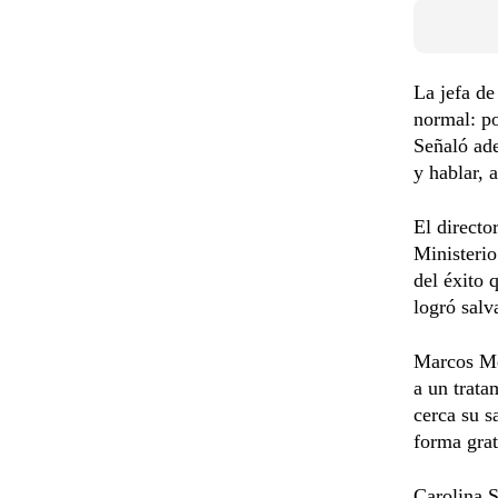
La jefa de
normal: po
Señaló ade
y hablar, 
El directo
Ministerio
del éxito 
logró salva
Marcos Mel
a un trata
cerca su s
forma grat
Carolina S