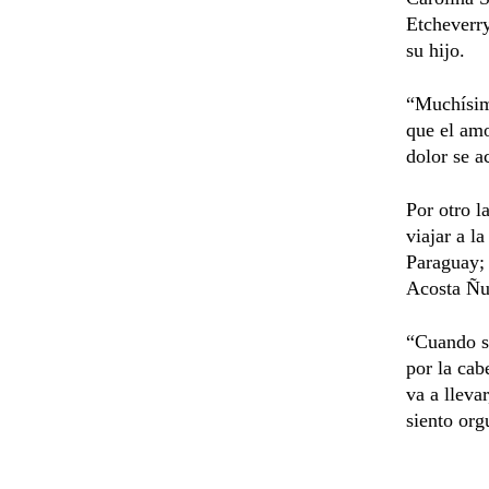
Etcheverry
su hijo.
“Muchísima
que el amo
dolor se a
Por otro l
viajar a l
Paraguay; 
Acosta Ñu
“Cuando s
por la cab
va a lleva
siento org