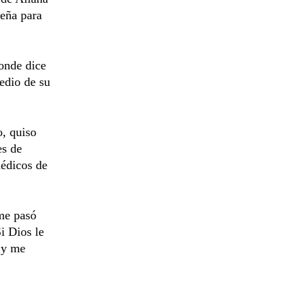
ueña para
donde dice
edio de su
o, quiso
es de
médicos de
me pasó
i Dios le
, y me