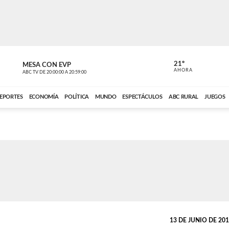
21º
MESA CON EVP
DE TODO 
AHORA
ABC TV
DE
20:00:00
A
20:59:00
ABC CARDINAL 
EPORTES
ECONOMÍA
POLÍTICA
MUNDO
ESPECTÁCULOS
ABC RURAL
JUEGOS
13 DE JUNIO DE 2013