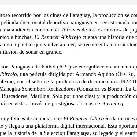
itoso recorrido por los cines de Paraguay, la producción se co
 película documental deportiva paraguaya en ser estrenada po
 una audiencia continental. A través de los testimonios de ju
nico e hinchas,
El Renacer Albirrojo
cuenta una historia que 
 la de un pueblo que vuelve a creer, se reencuentra con su iden
a ilusión de soñar en grande.
ción Paraguaya de Fútbol (APF) se enorgullece en anunciar 
lbirrojo
, una película dirigida por Armando Aquino (Ore Ru,
leano, con el sello de la productora de documentales 1922 Hi
 Maneglia-Schémbori Realizadores (Gonzalez vs Boneti, La C
 Buscadores, Marilina, Solo por unos días) y la producción d
rá ser vista a través de prestigiosas firmas de
streaming
.
muy felices de anunciar que
El Renacer Albirrojo
da un nuev
do y llega a una plataforma digital internacional. Esta oportun
que la historia de la Selección Paraguaya, su legado y el sent