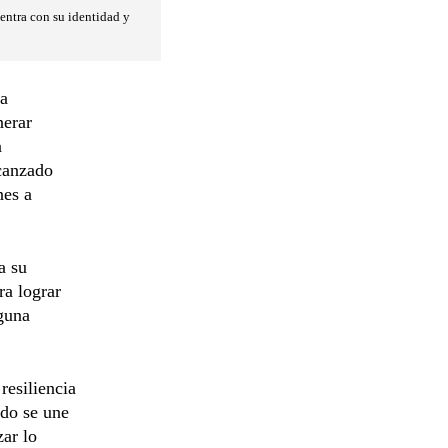
uentra con su identidad y
 a
nerar
n
canzado
nes a
a su
ra lograr
guna
resiliencia
ndo se une
zar lo