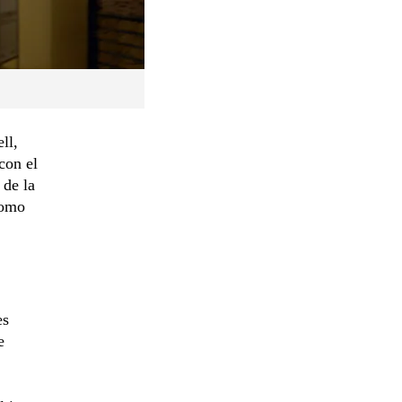
ll,
con el
 de la
como
es
e