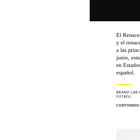
El Renacer
y el renac
a las prin
junio, est
en Estados
español.
BRAND LAB
FÚTBOL
CONTENIDO