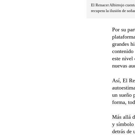
El Renacer Albirrojo cuenta
recupera la ilusión de soña
Por su par
plataforma
grandes hi
contenido 
este nivel
nuevas aud
Así, El Re
autoestima
un sueño 
forma, tod
Más allá d
y símbolo 
detrás de 