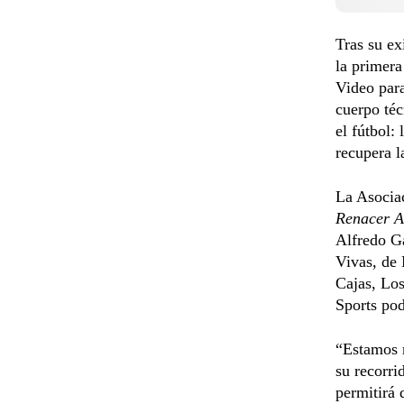
Tras su ex
la primera
Video para
cuerpo téc
el fútbol:
recupera l
La Asocia
Renacer A
Alfredo Ga
Vivas, de
Cajas, Los
Sports pod
“Estamos 
su recorri
permitirá 