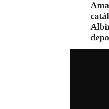
Amaz
catá
Albi
depo