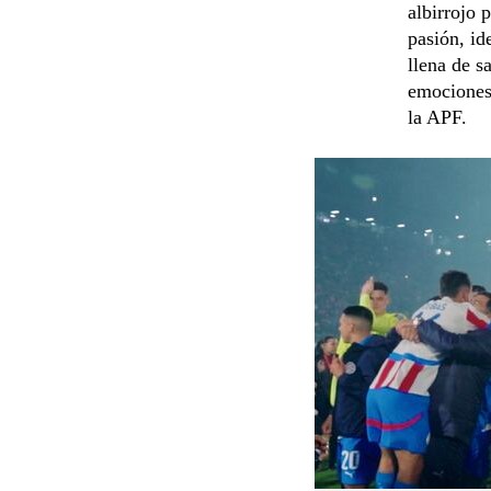
albirrojo 
pasión, id
llena de s
emociones”
la APF.