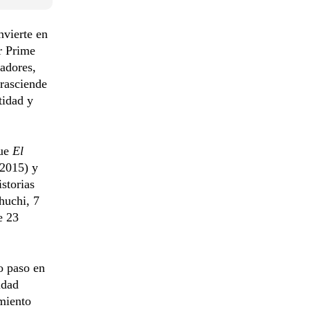
nvierte en
r Prime
gadores,
trasciende
tidad y
que
El
 2015) y
storias
huchi, 7
e 23
o paso en
idad
imiento