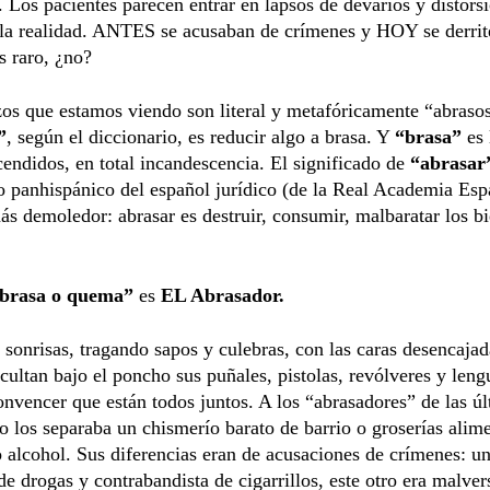
 Los pacientes parecen entrar en lapsos de devaríos y distors
la realidad. ANTES se acusaban de crímenes y HOY se derrit
s raro, ¿no?
os que estamos viendo son literal y metafóricamente “abraso
”
, según el diccionario, es reducir algo a brasa. Y
“brasa”
es 
endidos, en total incandescencia. El significado de
“abrasar
o panhispánico del español jurídico (de la Real Academia Esp
s demoledor: abrasar es destruir, consumir, malbaratar los b
brasa o quema”
es
EL Abrasador.
 sonrisas, tragando sapos y culebras, con las caras desencajad
cultan bajo el poncho sus puñales, pistolas, revólveres y leng
onvencer que están todos juntos. A los “abrasadores” de las ú
 los separaba un chismerío barato de barrio o groserías alim
alcohol. Sus diferencias eran de acusaciones de crímenes: un
 de drogas y contrabandista de cigarrillos, este otro era malve