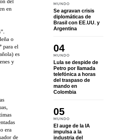
ión del
MUNDO
en en
Se agravan crisis 
diplomáticas de 
Brasil con EE.UU. y 
Argentina
s”.
leña o
04
”
para el
añola) es
MUNDO
ienes y
Lula se despide de 
Petro por llamada 
telefónica a horas 
del traspaso de 
mando en 
Colombia
as
uas,
05
ltimas
MUNDO
entadas
El auge de la IA 
o era
impulsa a la 
rsador de
industria del 