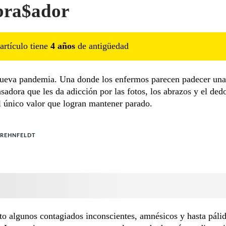
bra$ador
artículo tiene
4
año
s
de antigüedad
ueva pandemia. Una donde los enfermos parecen padecer una
asadora que les da adicción por las fotos, los abrazos y el ded
l único valor que logran mantener parado.
 REHNFELDT
to algunos contagiados inconscientes, amnésicos y hasta pálid