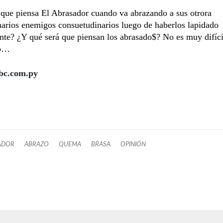
que piensa El Abrasador cuando va abrazando a sus otrora
narios enemigos consuetudinarios luego de haberlos lapidado
te? ¿Y qué será que piensan los abrasado$? No es muy difíci
lo…
c.com.py
ADOR
ABRAZO
QUEMA
BRASA
OPINIÓN