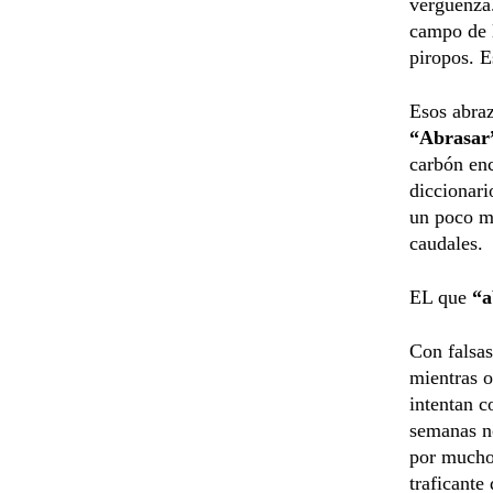
vergüenza.
campo de 
piropos. E
Esos abraz
“Abrasar
carbón enc
diccionari
un poco má
caudales.
EL que
“a
Con falsas
mientras o
intentan c
semanas no
por mucho 
traficante