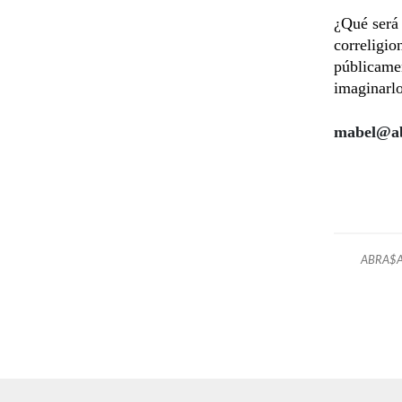
¿Qué será 
correligio
públicamen
imaginar
mabel@ab
ABRA$