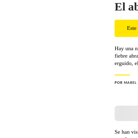
El a
Este 
Hay una n
fiebre abr
erguido, e
POR
MABEL
Se han vis