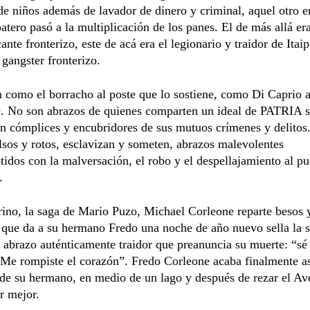
e niños además de lavador de dinero y criminal, aquel otro e
atero pasó a la multiplicación de los panes. El de más allá era
cante fronterizo, este de acá era el legionario y traidor de Itai
 gangster fronterizo.
 como el borracho al poste que lo sostiene, como Di Caprio a 
c. No son abrazos de quienes comparten un ideal de PATRIA s
n cómplices y encubridores de sus mutuos crímenes y delitos
lsos y rotos, esclavizan y someten, abrazos malevolentes
dos con la malversación, el robo y el despellajamiento al p
.
ino, la saga de Mario Puzo, Michael Corleone reparte besos 
l que da a su hermano Fredo una noche de año nuevo sella la s
n abrazo auténticamente traidor que preanuncia su muerte: “sé 
 Me rompiste el corazón”. Fredo Corleone acaba finalmente a
de su hermano, en medio de un lago y después de rezar el Av
r mejor.