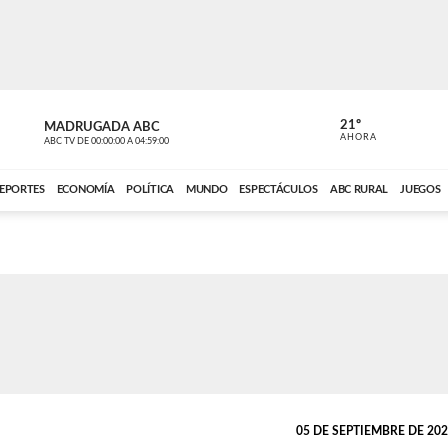
21º
MADRUGADA ABC
MADRUGAD
AHORA
ABC TV
DE
00:00:00
A
04:59:00
ABC CARDINAL 
EPORTES
ECONOMÍA
POLÍTICA
MUNDO
ESPECTÁCULOS
ABC RURAL
JUEGOS
05 DE SEPTIEMBRE DE 2021