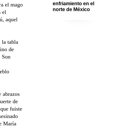
enfriamiento en el 
ra el mago
norte de México
 el
pú, aquel
la tabla
ino de
. Son
ueblo
y abrazos
uerte de
que fuiste
sesinado
e María