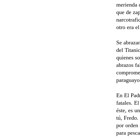
merienda d
que de zap
narcotrafi
otro era el
Se abrazan
del Titani
quienes so
abrazos fa
comprometi
paraguayo
En El Padr
fatales. E
éste, es u
tú, Fredo.
por orden 
para pesca