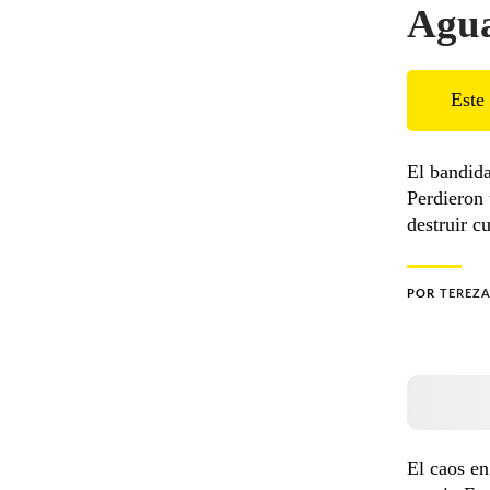
Agua
Este 
El bandida
Perdieron 
destruir c
POR
TEREZA
El caos en