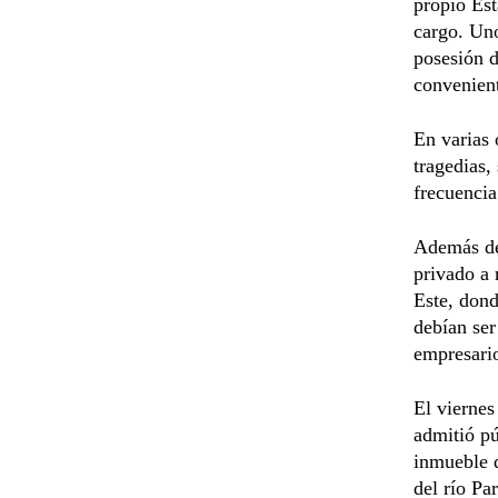
propio Est
cargo. Uno
posesión d
convenient
En varias 
tragedias,
frecuencia
Además de 
privado a 
Este, dond
debían ser
empresari
El viernes
admitió pú
inmueble d
del río Pa