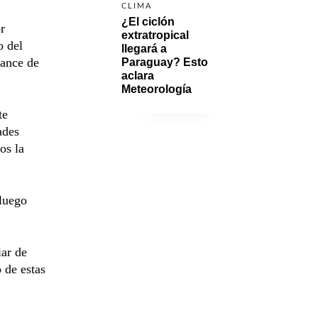
CLIMA
¿El ciclón 
r
extratropical 
o del
llegará a 
hance de
Paraguay? Esto 
aclara 
Meteorología
te
ades
os la
 luego
iar de
 de estas