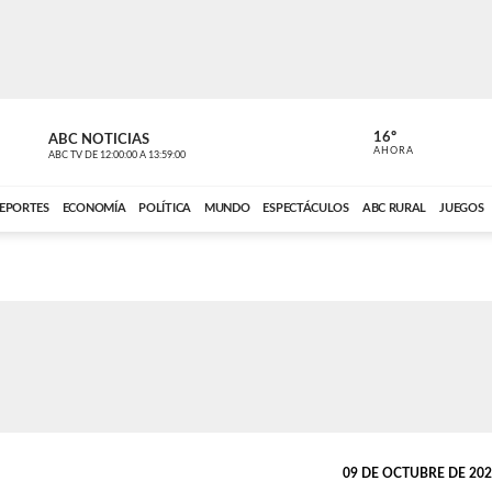
16º
ABC NOTICIAS
CARDINAL 
AHORA
ABC TV
DE
12:00:00
A
13:59:00
ABC CARDINAL 
EPORTES
ECONOMÍA
POLÍTICA
MUNDO
ESPECTÁCULOS
ABC RURAL
JUEGOS
09 DE OCTUBRE DE 2022