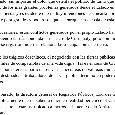
ado, sin importar el color que ostenta el político de turno que 
 de los más grandes problemas generados desde el Estado es 
e tierras y es evidente que no hay intenciones de sanearla po
e para grandes y poderosos que se enriquecen a costa de esta 
ocasiones, estos conflictos generados por el propio Estado ha
 siendo la más conocida la masacre de Curuguaty, pero con m
 se registran muertes relacionadas a ocupaciones de tierra.
los trágicos desenlaces, el negociado con las tierras pública
miles de compatriotas de una vida digna. Tal es el caso de Ci
e por intereses particulares varias hectáreas de valiosos inmu
 destinados a trabajadores de la vía pública terminó en poder
os.
 pasado, la directora general de Registros Públicos, Lourdes 
blicamente que no saben a quién en realidad pertenece el val
e siete hectáreas, ubicado a metros del Puente de la Amistad a
raná.