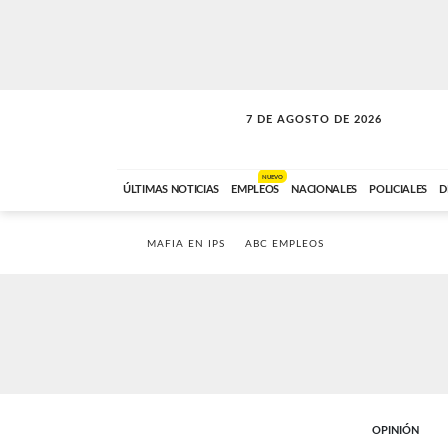
7 DE AGOSTO DE 2026
A DE LA TARDE
ABC FM
12:00 A 14:59
NUEVO
ÚLTIMAS NOTICIAS
EMPLEOS
NACIONALES
POLICIALES
D
MAFIA EN IPS
ABC EMPLEOS
OPINIÓN