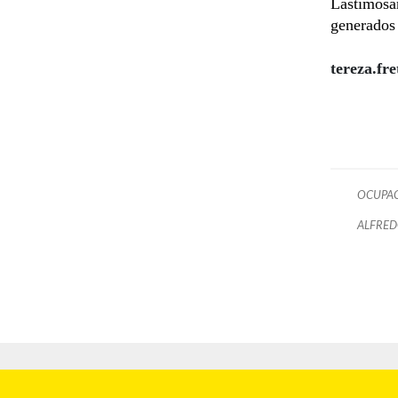
Lastimosa
generados 
tereza.fr
OCUPAC
ALFRED