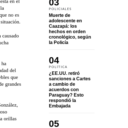
03
está en el
la
POLICIALES
rque no es
Muerte de 
adolescente en 
situación.
Caazapá: los 
hechos en orden 
n causado
cronológico, según 
ucha
la Policía
04
s ha
POLÍTICA
udad del
¿EE.UU. retiró 
ebles que
sanciones a Cartes 
 de grandes
a cambio de 
acuerdos con 
Paraguay? Esto 
respondió la 
González,
Embajada
ioso
 orillas
05