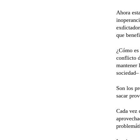
Ahora esta
inoperanci
exdictador
que benefi
¿Cómo es p
conflicto 
mantener l
sociedad–
Son los pr
sacar prov
Cada vez q
aprovechad
problemáti