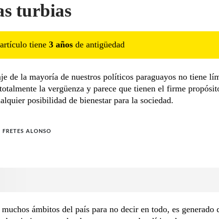
s turbias
artículo tiene
3
año
s
de antigüedad
je de la mayoría de nuestros políticos paraguayos no tiene lím
totalmente la vergüenza y parece que tienen el firme propósit
ualquier posibilidad de bienestar para la sociedad.
 FRETES ALONSO
 muchos ámbitos del país para no decir en todo, es generado 