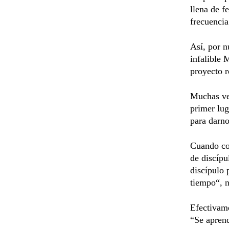
llena de f
frecuencia
Así, por n
infalible 
proyecto r
Muchas vec
primer lug
para darno
Cuando co
de discípu
discípulo 
tiempo“, n
Efectivam
“Se aprend