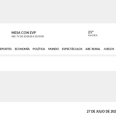
25º
MESA CON EVP
EL OBSERV
AHORA
ABC TV
DE
20:00:00
A
20:59:00
ABC CARDINAL 
EPORTES
ECONOMÍA
POLÍTICA
MUNDO
ESPECTÁCULOS
ABC RURAL
JUEGOS
27 DE JULIO DE 2025