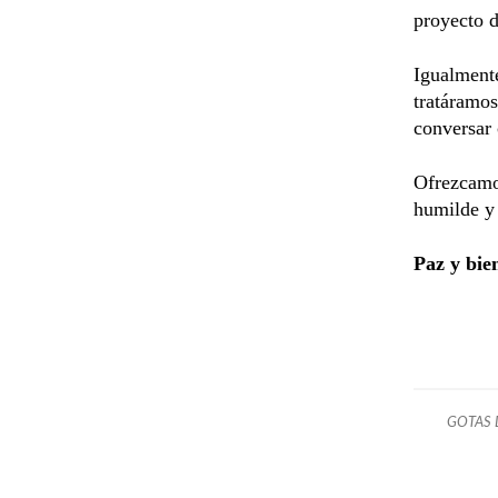
proyecto d
Igualmente
tratáramo
conversar 
Ofrezcamo
humilde y
Paz y bie
GOTAS 