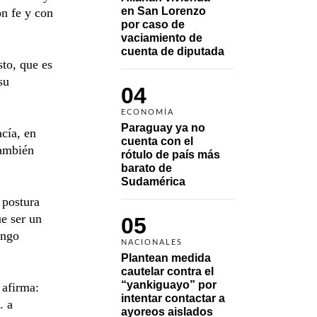
en San Lorenzo 
on fe y con
por caso de 
vaciamiento de 
cuenta de diputada
sto, que es
su
04
ECONOMÍA
Paraguay ya no 
cía, en
cuenta con el 
también
rótulo de país más 
barato de 
Sudamérica
 postura
e ser un
05
engo
NACIONALES
Plantean medida 
cautelar contra el 
“yankiguayo” por 
 afirma:
intentar contactar a 
. a
ayoreos aislados