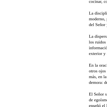
cocinar, c
La discipl
moderno, p
del Señor 
La dispers
los ruidos
informació
exterior y
En la orac
otros ojos
más, en la
demora: de
El Señor s
de egoísmo
enseñó el 