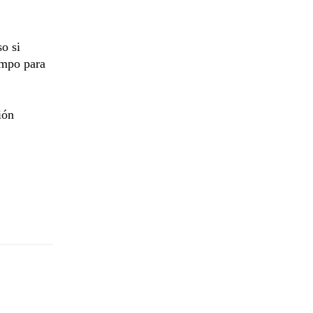
o si
empo para
ión