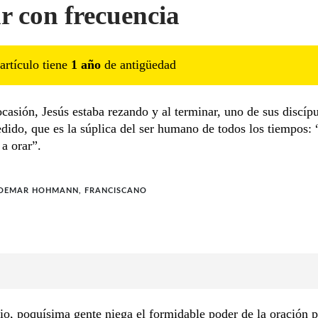
r con frecuencia
artículo tiene
1
año
de antigüedad
ocasión, Jesús estaba rezando y al terminar, uno de sus discípu
dido, que es la súplica del ser humano de todos los tiempos: 
a orar”.
JOEMAR HOHMANN, FRANCISCANO
io, poquísima gente niega el formidable poder de la oración 