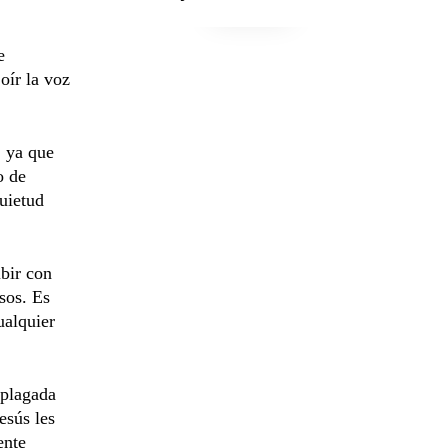
e
oír la voz
, ya que
o de
uietud
bir con
sos. Es
ualquier
 plagada
esús les
ente