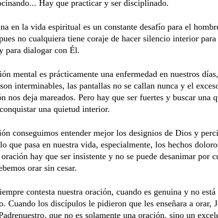
ocinando... Hay que practicar y ser disciplinado.
ina en la vida espiritual es un constante desafío para el hombr
ues no cualquiera tiene coraje de hacer silencio interior para 
y para dialogar con Él.
ión mental es prácticamente una enfermedad en nuestros días
 son interminables, las pantallas no se callan nunca y el exces
n nos deja mareados. Pero hay que ser fuertes y buscar una q
 conquistar una quietud interior.
ión conseguimos entender mejor los designios de Dios y perci
 lo que pasa en nuestra vida, especialmente, los hechos doloro
 oración hay que ser insistente y no se puede desanimar por c
bemos orar sin cesar.
iempre contesta nuestra oración, cuando es genuina y no está
. Cuando los discípulos le pidieron que les enseñara a orar, J
Padrenuestro, que no es solamente una oración, sino un excel