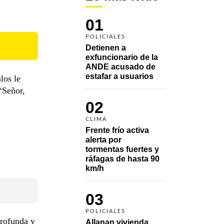
01
POLICIALES
Detienen a 
exfuncionario de la 
ANDE acusado de 
estafar a usuarios
los le
“Señor,
02
CLIMA
Frente frío activa 
alerta por 
tormentas fuertes y 
ráfagas de hasta 90 
km/h
03
POLICIALES
profunda y
Allanan vivienda 