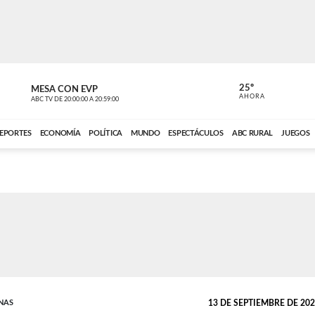
25º
MESA CON EVP
EL OBSERV
AHORA
ABC TV
DE
20:00:00
A
20:59:00
ABC CARDINAL 
EPORTES
ECONOMÍA
POLÍTICA
MUNDO
ESPECTÁCULOS
ABC RURAL
JUEGOS
NAS
13 DE SEPTIEMBRE DE 2024