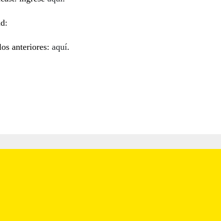
d:
ulos anteriores:
aquí
.