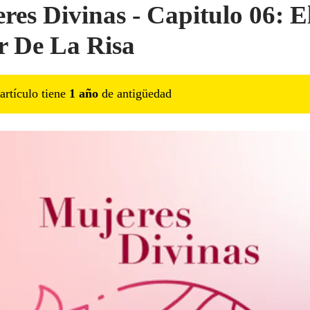
res Divinas - Capitulo 06: E
r De La Risa
artículo tiene
1
año
de antigüedad