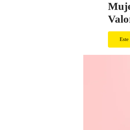
Muje
Valo
Este 