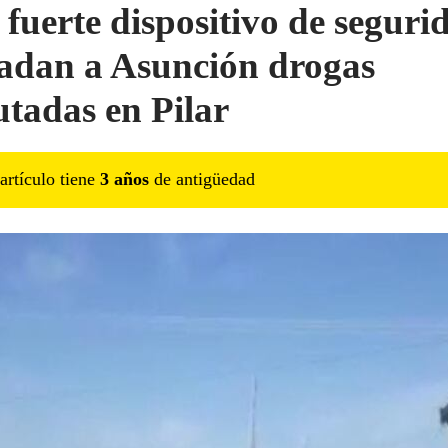
 fuerte dispositivo de seguri
ladan a Asunción drogas
utadas en Pilar
artículo tiene
3
año
s
de antigüedad