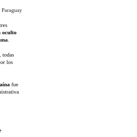
l Paraguay
tres
 oculto
 una
.
, todas
or los
caína
fue
istrativa
e