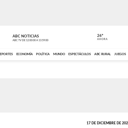
26º
ABC NOTICIAS
CARDINAL 
AHORA
ABC TV
DE
12:00:00
A
13:59:00
ABC CARDINAL 
EPORTES
ECONOMÍA
POLÍTICA
MUNDO
ESPECTÁCULOS
ABC RURAL
JUEGOS
17 DE DICIEMBRE DE 2022