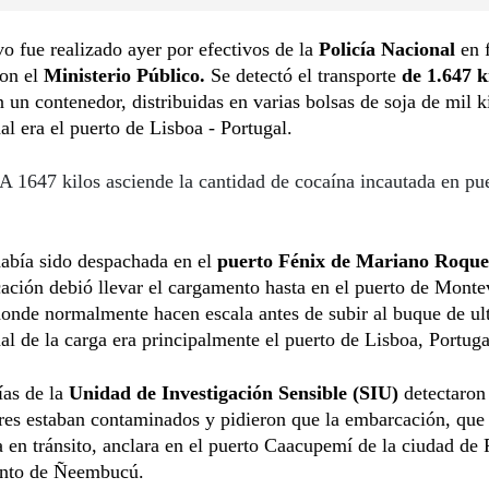
vo fue realizado ayer por efectivos de la
Policía Nacional
en 
con el
Ministerio Público.
Se
detectó el transporte
de 1.647 k
n un contenedor, distribuidas en varias bolsas de soja de mil k
nal era el puerto de Lisboa - Portugal.
A 1647 kilos asciende la cantidad de cocaína incautada en pu
había sido despachada en el
puerto Fénix de Mariano Roque
ción debió llevar el cargamento hasta en el puerto de Monte
onde normalmente hacen escala antes de subir al buque de ul
nal de la carga era principalmente el puerto de Lisboa, Portuga
ías de la
Unidad de Investigación Sensible (SIU)
detectaron
es estaban contaminados y pidieron que la embarcación, que
 en tránsito, anclara en el puerto Caacupemí de la ciudad de P
nto de Ñeembucú.