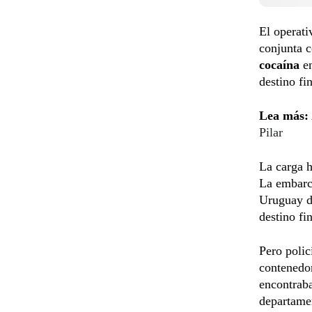
El operati
conjunta 
cocaína
e
destino fi
Lea más:
Pilar
La carga 
La embarca
Uruguay d
destino fi
Pero polic
contenedor
encontraba
departame