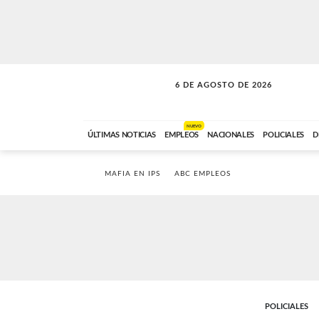
6 DE AGOSTO DE 2026
A DE LA TARDE
ABC FM
12:00 A 14:59
NUEVO
ÚLTIMAS NOTICIAS
EMPLEOS
NACIONALES
POLICIALES
D
MAFIA EN IPS
ABC EMPLEOS
POLICIALES