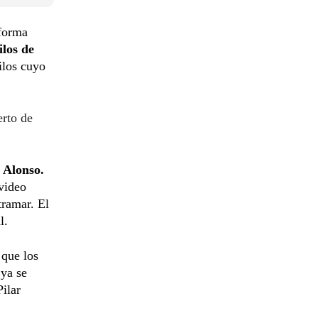
forma
ilos de
ilos cuyo
erto de
 Alonso.
video
tramar. El
l.
 que los
 ya se
ilar