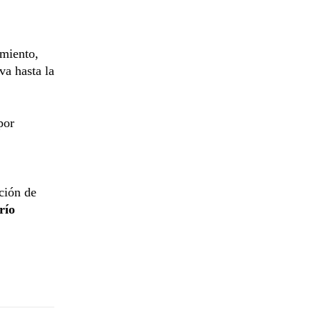
imiento,
va hasta la
por
cción de
río