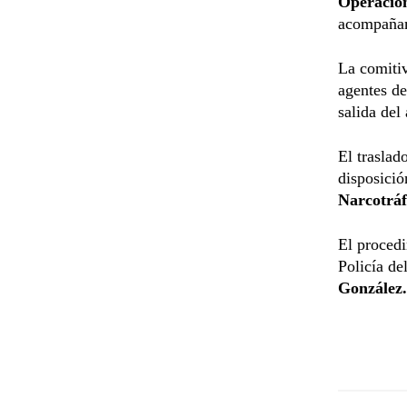
Operacio
acompañami
La comitiv
agentes d
salida del
El traslad
disposició
Narcotráf
El procedi
Policía d
González.