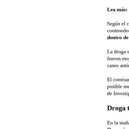
Lea más:
Según el 
contenedo
dentro de
La droga e
fueron mo
canes anti
El comisar
posible me
de Investi
Droga 
En la maña