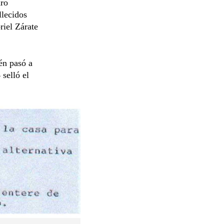
dro
llecidos
riel Zárate
én pasó a
selló el