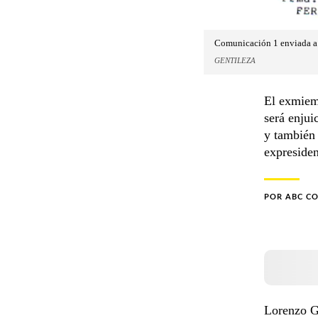
Comunicación 1 enviada a l
GENTILEZA
El exmiem
será enjui
y también 
expresiden
POR
ABC C
Lorenzo Go