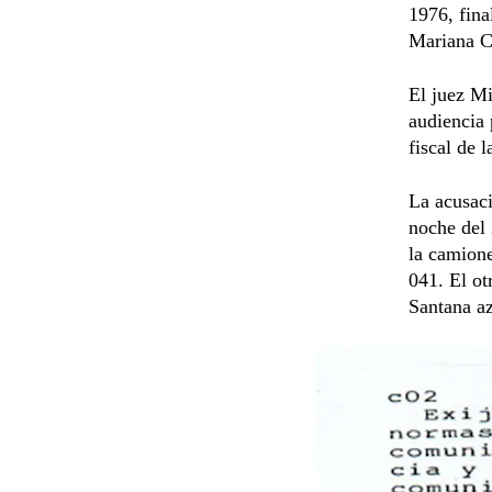
1976, fin
Mariana C
El juez Mi
audiencia 
fiscal de 
La acusaci
noche del 
la camion
041. El ot
Santana a