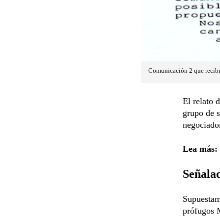
Comunicación 2 que recibió
El relato 
grupo de s
negociador
Lea más:
Señalad
Supuestame
prófugos 