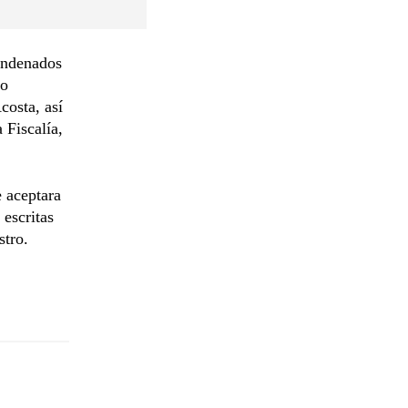
condenados
vo
osta, así
 Fiscalía,
e aceptara
 escritas
stro.