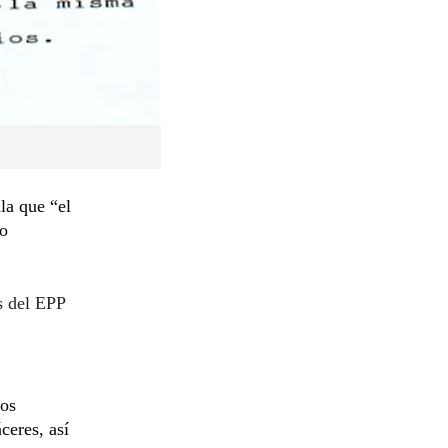
la que “el
po
s del EPP
los
eres, así