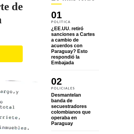
te de
01
n
POLÍTICA
¿EE.UU. retiró 
sanciones a Cartes 
a cambio de 
acuerdos con 
Paraguay? Esto 
respondió la 
Embajada
02
POLICIALES
Desmantelan 
banda de 
secuestradores 
colombianos que 
operaba en 
Paraguay