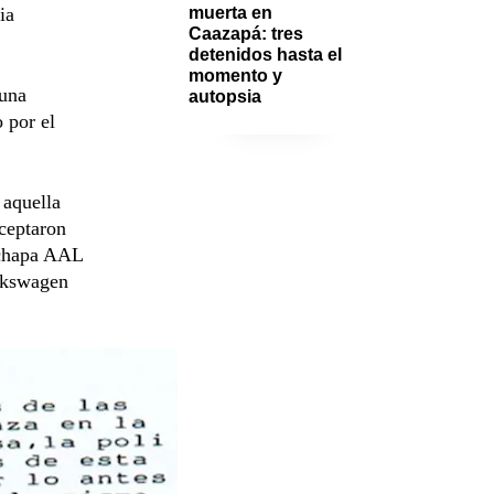
ia
muerta en 
Caazapá: tres 
detenidos hasta el 
momento y 
 una
autopsia
 por el
 aquella
rceptaron
 chapa AAL
olkswagen