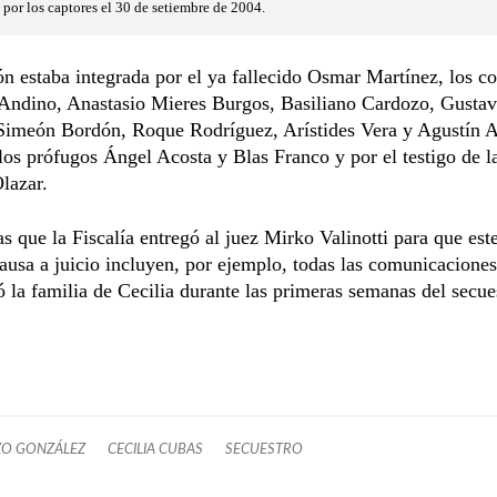
or los captores el 30 de setiembre de 2004.
ón estaba integrada por el ya fallecido Osmar Martínez, los 
 Andino, Anastasio Mieres Burgos, Basiliano Cardozo, Gusta
Simeón Bordón, Roque Rodríguez, Arístides Vera y Agustín Ac
os prófugos Ángel Acosta y Blas Franco y por el testigo de la
lazar.
s que la Fiscalía entregó al juez Mirko Valinotti para que est
causa a juicio incluyen, por ejemplo, todas las comunicaciones
ó la familia de Cecilia durante las primeras semanas del secue
ZO GONZÁLEZ
CECILIA CUBAS
SECUESTRO