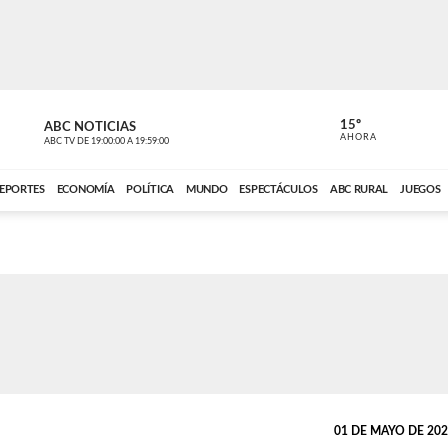
15º
ABC NOTICIAS
CARDINAL 
AHORA
ABC TV
DE
19:00:00
A
19:59:00
ABC CARDINAL 
EPORTES
ECONOMÍA
POLÍTICA
MUNDO
ESPECTÁCULOS
ABC RURAL
JUEGOS
01 DE MAYO DE 2023