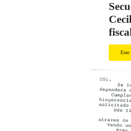
Secu
Ceci
fisca
Este 