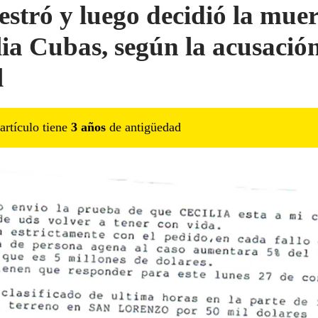
estró y luego decidió la muer
lia Cubas, según la acusació
l
artículo tiene
3
año
s
de antigüedad