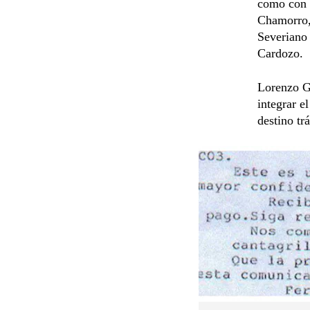
como con 
Chamorro,
Severiano 
Cardozo.
Lorenzo Go
integrar e
destino tr