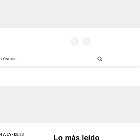
17º
G.
5.800
G.
6.200
UN POCO
SOLO MÚSICA
D
MAÑANA
DÓLAR COMPRA
DÓLAR VENTA
AM
DE
21:00 A 23:59
ABC FM
18:00 A 23:59
AB
FÚNEBRES
 A LA - 08:23
Lo más leído