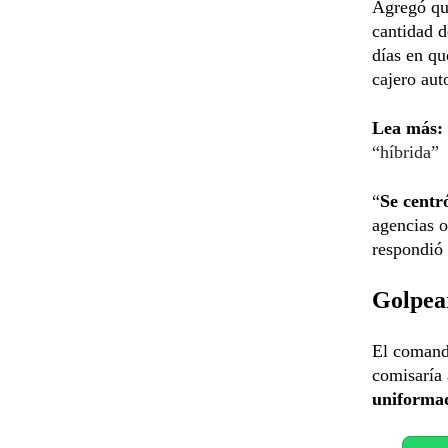
Agregó que
cantidad d
días en qu
cajero aut
Lea más:
“híbrida”
“
Se centr
agencias o
respondió 
Golpear
El comanda
comisaría 
uniformad