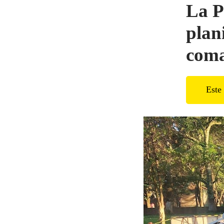
La P
plan
com
Este 