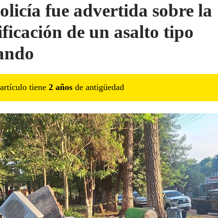
olicía fue advertida sobre la
ificación de un asalto tipo
ando
artículo tiene
2
año
s
de antigüedad