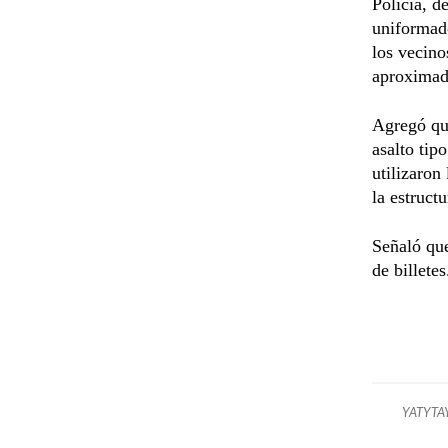
Policía, d
uniformado
los vecino
aproximad
Agregó que
asalto tip
utilizaron 
la estructu
Señaló que
de billetes
YATYTA