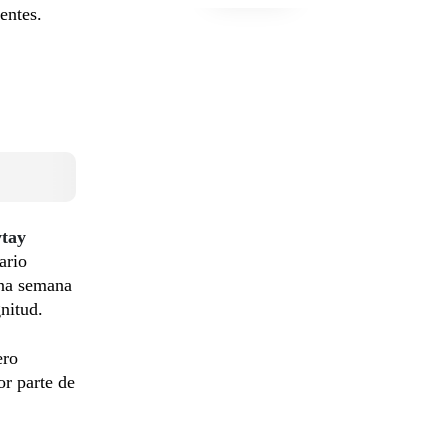
entes.
ytay
ario
una semana
nitud.
ero
or parte de