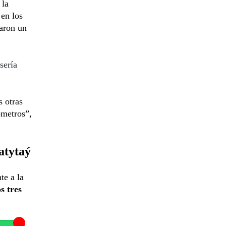
 la
 en los
varon un
sería
s otras
ómetros”,
atytaý
te a la
s tres