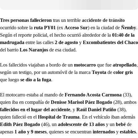
Tres personas fallecieron
tras un terrible
accidente de tránsito
ocurrido sobre la
ruta PY01
(ex
Acceso Sur
) en la ciudad de
Ñemby
.
Según el reporte policial, el hecho ocurrió alrededor de la
01:40 de la
madrugada
entre las calles
2 de agosto
y
Excombatientes del Chaco
del barrio
Los Naranjos
de esa ciudad.
Los fallecidos viajaban a bordo de un
motocarro
que fue
atropellado
,
según un testigo, por un automóvil de la marca
Toyota
de
color gris
que luego
se dio a la fuga
.
El motocarro estaba al mando de
Fernando Acosta Carmona
(33),
quien iba en compañía de
Denisse Marisol Páez Bogado
(28), ambos
fallecidos en el lugar del accidente
, y
Raúl Daniel Patiño
(38),
quien falleció en el
Hospital de Trauma
. En el vehículo iban además
Edith Páez Bogado
(46), un
adolescente de 13 años
y un
bebé
de
apenas
1 año y 9 meses
, quienes se encuentran
internados
y
estables
.