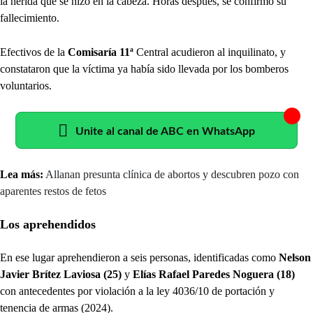
la herida que se hizo en la cabeza. Horas después, se confirmó su
fallecimiento.
Efectivos de la
Comisaría 11ª
Central acudieron al inquilinato, y
constataron que la víctima ya había sido llevada por los bomberos
voluntarios.
Unite al canal de ABC en WhatsApp
Lea más:
Allanan presunta clínica de abortos y descubren pozo con
aparentes restos de fetos
Los aprehendidos
En ese lugar aprehendieron a seis personas, identificadas como
Nelson
Javier Brítez Laviosa (25)
y
Elías Rafael Paredes Noguera (18)
con antecedentes por violación a la ley 4036/10 de portación y
tenencia de armas (2024).