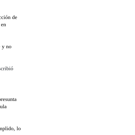
cción de
 en
e y no
cribió
presunta
ula
mplido, lo