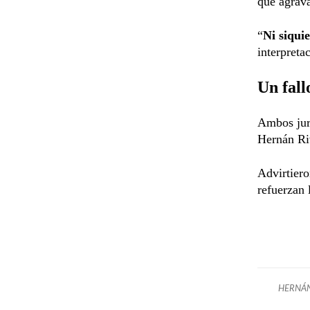
que agrava
“
Ni siqui
interpreta
Un fall
Ambos juri
Hernán Riv
Advirtiero
refuerzan 
HERNÁN