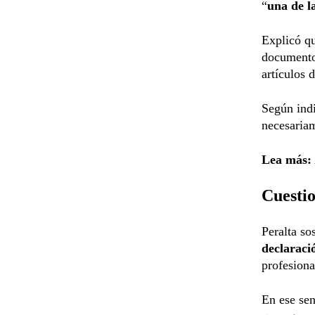
“
una de l
Explicó qu
documento
artículos 
Según indi
necesariam
Lea más:
Cuestio
Peralta so
declaraci
profesiona
En ese sen