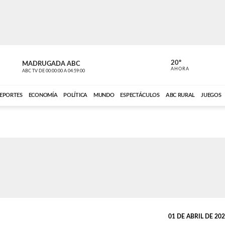
20º
MADRUGADA ABC
MADRUGAD
AHORA
ABC TV
DE
00:00:00
A
04:59:00
ABC CARDINAL 
EPORTES
ECONOMÍA
POLÍTICA
MUNDO
ESPECTÁCULOS
ABC RURAL
JUEGOS
01 DE ABRIL DE 2026