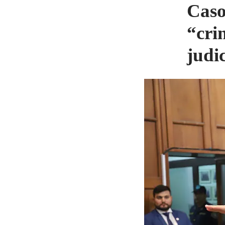
Caso
“cri
judic