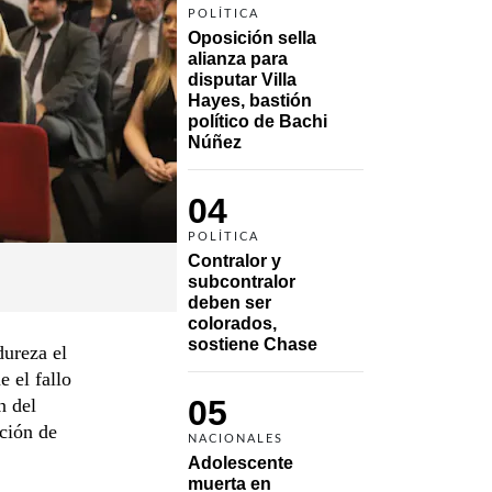
POLÍTICA
Oposición sella 
alianza para 
disputar Villa 
Hayes, bastión 
político de Bachi 
Núñez
04
POLÍTICA
Contralor y 
subcontralor 
deben ser 
colorados, 
sostiene Chase
dureza el
 el fallo
05
n del
pción de
NACIONALES
Adolescente 
muerta en 