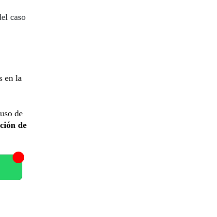
del caso
s en la
 uso de
ción de