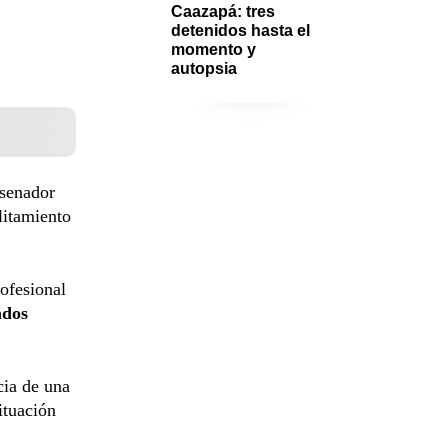
Caazapá: tres 
detenidos hasta el 
momento y 
autopsia
 senador
litamiento
ofesional
ados
cia de una
ituación