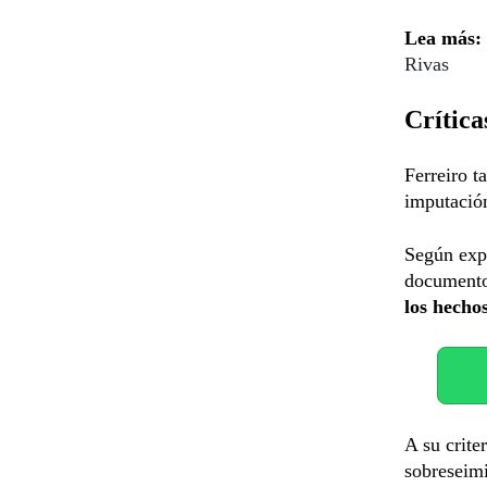
Lea más:
Rivas
Crítica
Ferreiro t
imputació
Según exp
documentos
los hecho
A su crite
sobreseimi