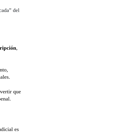
cada” del
cripción
,
nto,
ales.
vertir que
penal.
dicial es