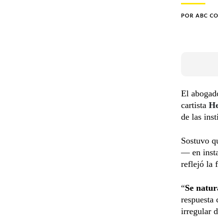
POR
ABC C
El aboga
cartista
He
de las ins
Sostuvo qu
— en inst
reflejó la
“
Se natura
respuesta 
irregular d