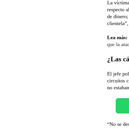
La víctima
respecto a
de dinero;
clientela”,
Lea más:
que la ata
¿Las c
El jefe po
circuitos 
no estaba
“No se des