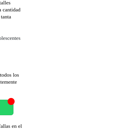
alles
a cantidad
 tanta
olescentes
 todos los
ntemente
allas en el