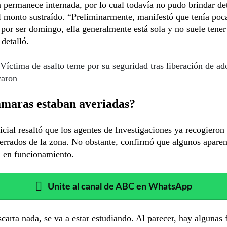
 permanece internada, por lo cual todavía no pudo brindar det
l monto sustraído. “Preliminarmente, manifestó que tenía poc
 por ser domingo, ella generalmente está sola y no suele tener
 detalló.
Víctima de asalto teme por su seguridad tras liberación de ad
caron
ámaras estaban averiadas?
licial resaltó que los agentes de Investigaciones ya recogieron
cerrados de la zona. No obstante, confirmó que algunos apare
n en funcionamiento.
Unite al canal de ABC en WhatsApp
carta nada, se va a estar estudiando. Al parecer, hay algunas f