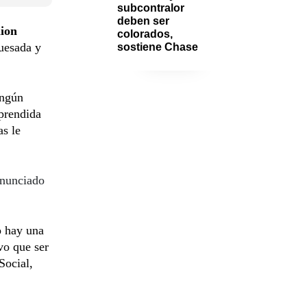
subcontralor 
deben ser 
ion
colorados, 
uesada y
sostiene Chase
ingún
prendida
as le
enunciado
o hay una
vo que ser
Social,