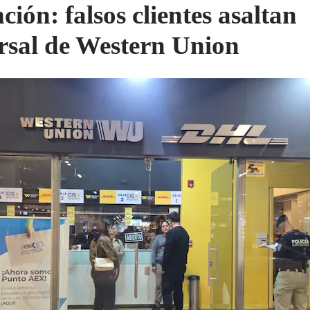
ción: falsos clientes asaltan
rsal de Western Union