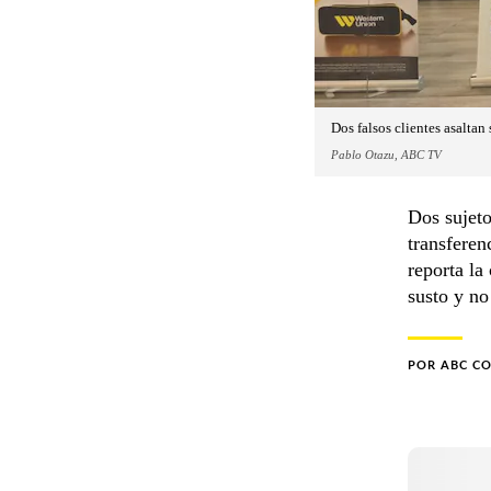
Dos falsos clientes asalta
Pablo Otazu, ABC TV
Dos sujeto
transferen
reporta la
susto y no
POR
ABC C