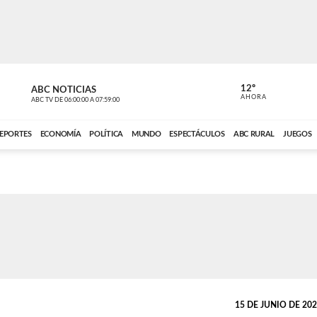
12º
ABC NOTICIAS
LA PRIMER
AHORA
ABC TV
DE
06:00:00
A
07:59:00
ABC CARDINAL 
EPORTES
ECONOMÍA
POLÍTICA
MUNDO
ESPECTÁCULOS
ABC RURAL
JUEGOS
15 DE JUNIO DE 2026