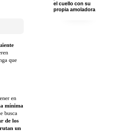
el cuello con su 
propia amoladora
uiente
eren
enga que
tener en
 la mínima
ue busca
ar de los
frutan un