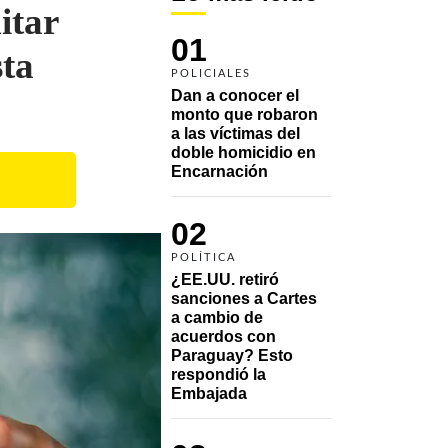
itar
01
sta
POLICIALES
Dan a conocer el 
monto que robaron 
a las víctimas del 
doble homicidio en 
Encarnación
02
POLÍTICA
¿EE.UU. retiró 
sanciones a Cartes 
a cambio de 
acuerdos con 
Paraguay? Esto 
respondió la 
Embajada