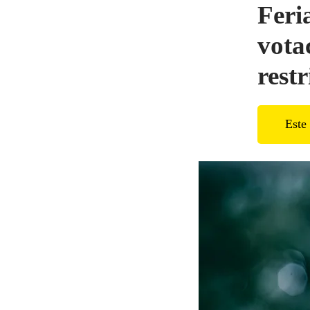
Feri
vota
restr
Este 