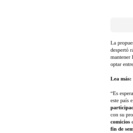
La propues
despertó r
mantener 
optar entr
Lea más:
“Es espera
este país 
participa
con su pr
comicios
fin de se