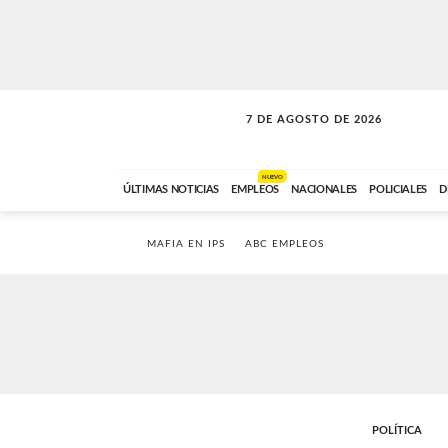
7 DE AGOSTO DE 2026
SOLO MÚSICA
ABC FM
18:00 A 23:59
NUEVO
ÚLTIMAS NOTICIAS
EMPLEOS
NACIONALES
POLICIALES
D
MAFIA EN IPS
ABC EMPLEOS
POLÍTICA