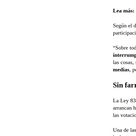
Lea más:
Según el d
participac
“Sobre to
interrump
las cosas, 
medias
, 
Sin far
La Ley 834
arrancan h
las votaci
Una de las