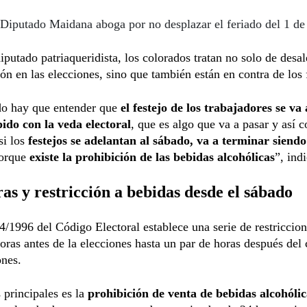
Diputado Maidana aboga por no desplazar el feriado del 1 d
iputado patriaqueridista, los colorados tratan no solo de desal
ión en las elecciones, sino que también están en contra de los 
do hay que entender que
el festejo de los trabajadores se va 
ido con la veda electoral
, que es algo que va a pasar y así 
si los
festejos se adelantan al sábado, va a terminar siendo
porque
existe la prohibición de las bebidas alcohólicas
”, ind
ras y restricción a bebidas desde el sábado
/1996 del Código Electoral establece una serie de restriccio
oras antes de la elecciones hasta un par de horas después del 
ones.
 principales es la
prohibición de venta de bebidas alcohólic