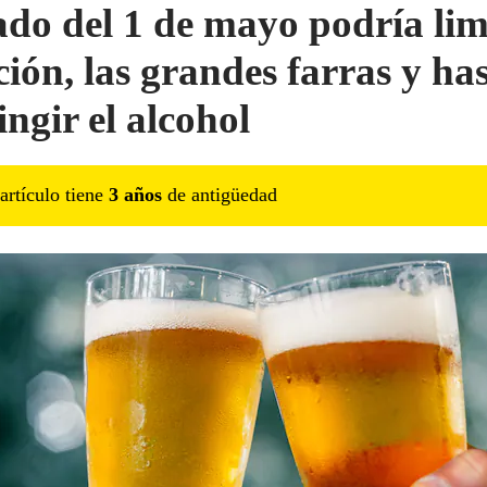
ado del 1 de mayo podría lim
ción, las grandes farras y ha
ingir el alcohol
artículo tiene
3
año
s
de antigüedad