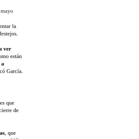
e mayo
entar la
festejos.
a ver
como están
 a
icó García.
nes que
cierre de
as
, que