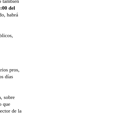
o también
:00 del
do, habrá
blicos,
rios pros,
os días
a, sobre
o que
ector de la