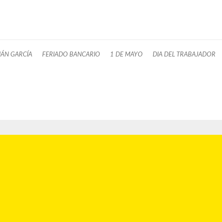
IÁN GARCÍA
FERIADO BANCARIO
1 DE MAYO
DIA DEL TRABAJADOR