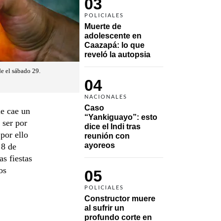
03
POLICIALES
Muerte de 
adolescente en 
Caazapá: lo que 
reveló la autopsia
de el sábado 29.
04
NACIONALES
Caso 
ue cae un
“Yankiguayo”: esto 
 ser por
dice el Indi tras 
 por ello
reunión con 
ayoreos
 8 de
s fiestas
os
05
POLICIALES
Constructor muere 
al sufrir un 
profundo corte en 