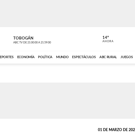
14º
TOBOGÁN
DE TODO 
AHORA
ABC TV
DE
21:00:00
A
21:59:00
ABC CARDINAL 
EPORTES
ECONOMÍA
POLÍTICA
MUNDO
ESPECTÁCULOS
ABC RURAL
JUEGOS
01 DE MARZO DE 2023