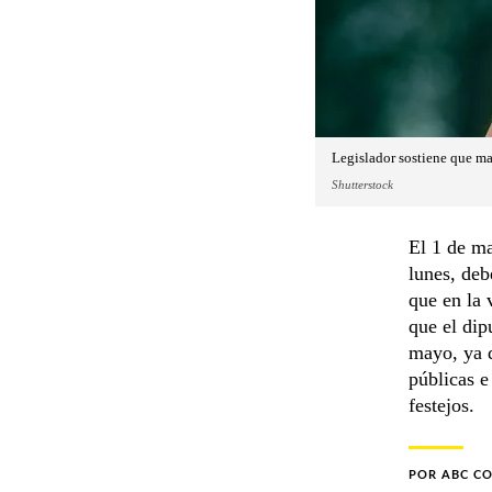
Legislador sostiene que man
Shutterstock
El 1 de ma
lunes, deb
que en la 
que el dip
mayo, ya q
públicas e
festejos.
POR
ABC C