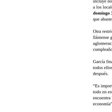
incluye no
a los loca
domingo 
que abaste
Otra restr
llámense g
aglomeraci
cumpleaños
García fin
todos ello
después.
“Es import
todo en es
encuentra 
economía”