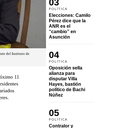
03
POLÍTICA
Elecciones: Camilo 
Pérez dice que la 
ANR es el 
“cambio” en 
Asunción 
04
nte del Instituto de
POLÍTICA
Oposición sella 
alianza para 
róximo 11
disputar Villa 
esidentes
Hayes, bastión 
político de Bachi 
ariados
Núñez
eres.
05
POLÍTICA
Contralor y 