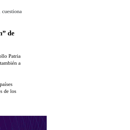
, cuestiona
n” de
ollo Patria
 también a
países
és de los