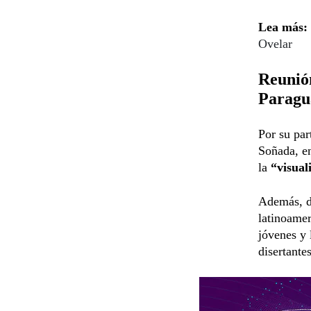
Lea más:
Ovelar
Reunión
Paragu
Por su par
Soñada, en
la
“visual
Además, di
latinoame
jóvenes y 
disertantes