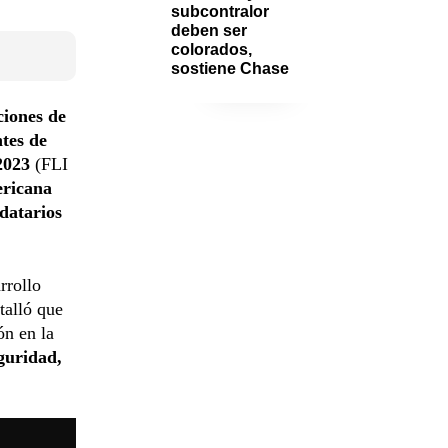
subcontralor 
deben ser 
colorados, 
sostiene Chase
iones de
tes de
2023
(FLI
ericana
datarios
rrollo
talló que
ón en la
eguridad,