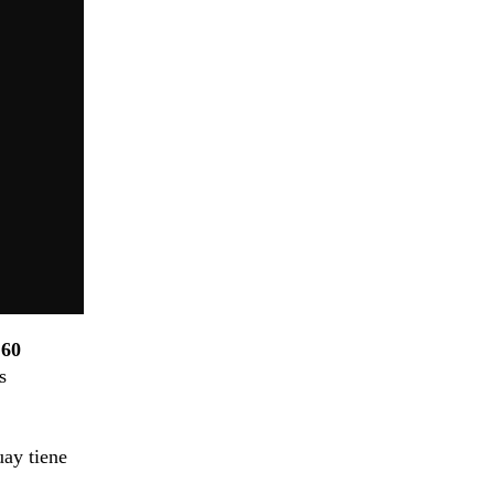
 60
s
uay tiene