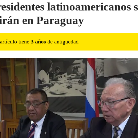
esidentes latinoamericanos s
irán en Paraguay
artículo tiene
3
año
s
de antigüedad