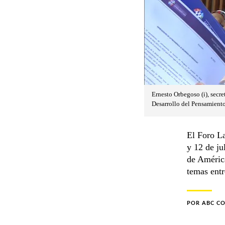
Ernesto Orbegoso (i), secre
Desarrollo del Pensamiento
El Foro La
y 12 de ju
de Améric
temas entr
POR
ABC C