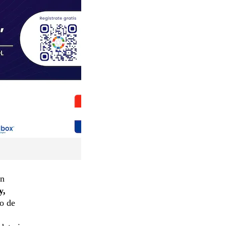
in
y,
so de