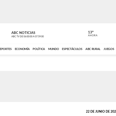
13º
ABC NOTICIAS
LA PRIMER
AHORA
ABC TV
DE
06:00:00
A
07:59:00
ABC CARDINAL 
EPORTES
ECONOMÍA
POLÍTICA
MUNDO
ESPECTÁCULOS
ABC RURAL
JUEGOS
22 DE JUNIO DE 2023