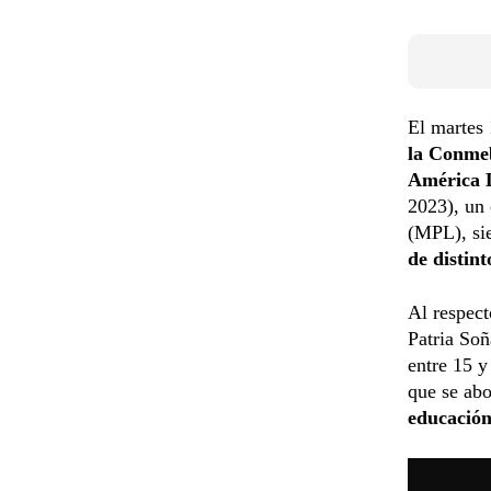
El martes 
la Conme
América 
2023), un
(MPL), si
de distint
Al respec
Patria Soñ
entre 15 y
que se abo
educación