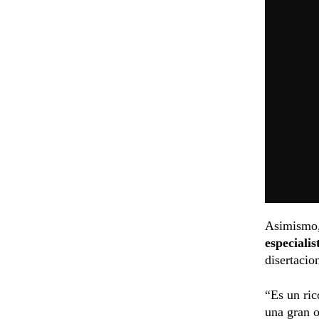
Asimismo, 
especialis
disertacio
“Es un ri
una gran 