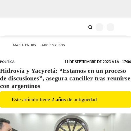
MAFIA EN IPS
ABC EMPLEOS
POLÍTICA
11 DE SEPTIEMBRE DE 2023 A LA - 17:06
Hidrovía y Yacyretá: “Estamos en un proceso
de discusiones”, asegura canciller tras reunirse
con argentinos
Este artículo tiene
2
año
s
de antigüedad