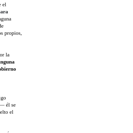
 el
para
nguna
de
os propios,
or la
inguna
bierno
igo
— él se
elto el