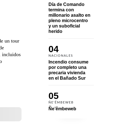
Día de Comando 
termina con 
millonario asalto en 
pleno microcentro 
y un suboficial 
herido
e un tour
04
de
 incluidos
NACIONALES
o
Incendio consume 
por completo una 
precaria vivienda 
en el Bañado Sur
05
ÑE'ẼMBEWEB
Ñe’ẽmbeweb