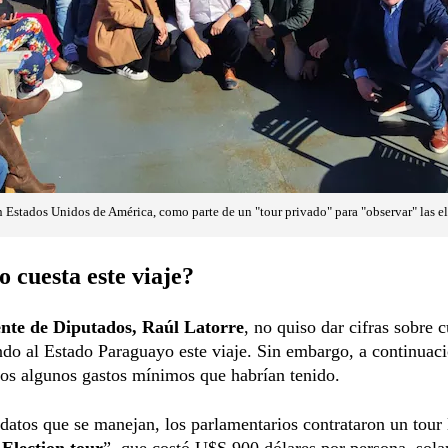
 Estados Unidos de América, como parte de un "tour privado" para "observar" las e
 cuesta este viaje?
ente de Diputados, Raúl Latorre
, no quiso dar cifras sobre c
ndo al Estado Paraguayo este viaje. Sin embargo, a continuac
os algunos gastos mínimos que habrían tenido.
datos que se manejan, los parlamentarios contrataron un tour
Election tour
”, que costó U$S 900 dólares por persona, sol