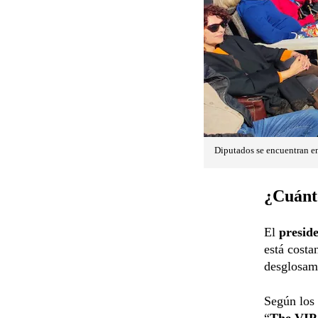
Diputados se encuentran en
¿Cuánto
El
presid
está costa
desglosam
Según los 
“
The VIP 