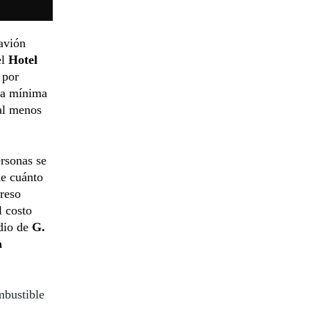
avión
el
Hotel
 por
ía mínima
 al menos
rsonas se
de cuánto
reso
l costo
dio de
G.
a
mbustible