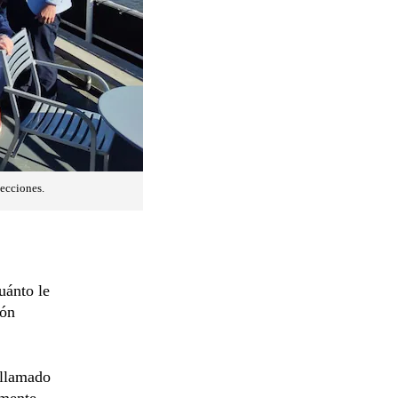
lecciones.
uánto le
ión
 llamado
amente