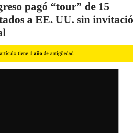
reso pagó “tour” de 15
tados a EE. UU. sin invitaci
al
artículo tiene
1
año
de antigüedad