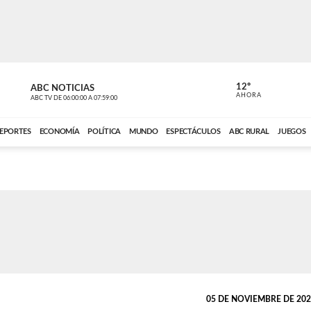
12º
ABC NOTICIAS
CONTACTO
AHORA
ABC TV
DE
06:00:00
A
07:59:00
ABC CARDINAL 
EPORTES
ECONOMÍA
POLÍTICA
MUNDO
ESPECTÁCULOS
ABC RURAL
JUEGOS
05 DE NOVIEMBRE DE 2024