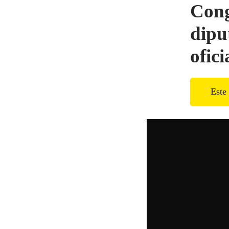
Cong
dipu
ofici
Este 