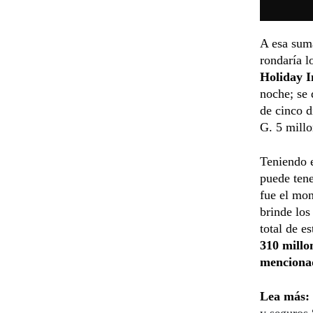
A esa suma
rondaría l
Holiday 
noche; se 
de cinco d
G. 5 millo
Teniendo e
puede ten
fue el mon
brinde los
total de e
310 millon
menciona
Lea más:
y seguros 