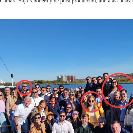
Cámara Baja rabonera y de poca producción, aún a así busca
s