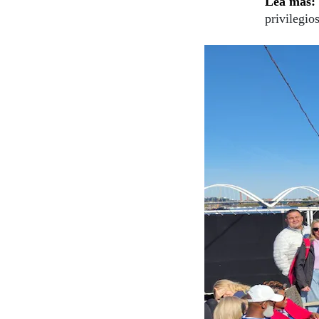
Lea más:
privilegio