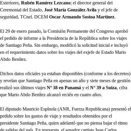
Exteriores,
Rubén Ramírez Lezcano
; el director general del
Ceremonial del Estado,
José María González Avila
y el jefe de
seguridad, TCnel. DCEM
Oscar Armando Sostoa Martínez
.
El 29 de enero pasado, la Comisión Permanente del Congreso aprobó
el pedido de informe a la Presidencia de la República sobre los viajes
de Santiago Peña. Sin embargo, modificó la solicitud inicial e incluyó
en el requerimiento datos sobre los viajes del exjefe de Estado Mario
Abdo Benítez.
Dichos datos oficiales ya estaban disponibles (conforme a los decretos)
y revelan que Santiago Peña en apenas un año y siete meses de gestión
realizó sus últimos viajes
Nº 38 en Panamá
y el
N° 39 a Suiza
, cifra
que Mario Abdo Benítez alcanzó recién en cuatro años.
El diputado Mauricio Espínola (ANR, Fuerza Republicana) presentó el
pedido sobre los gastos de viaje y resultados obtenidos por el
presidente Santiago Peña, quien adelantó que no piensa bajar el ritmo
de salidas del país. En respuesta, el senador cartista Juan Carlos