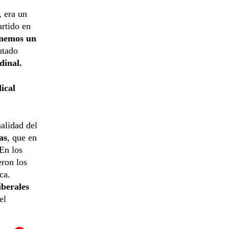
, era un
artido en
nemos un
utado
inal.
ical
nalidad del
as
, que en
En los
eron los
ca.
iberales
el