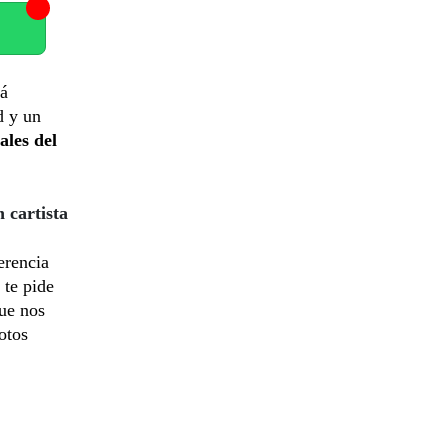
tá
d y un
ales del
 cartista
jerencia
 te pide
ue nos
otos