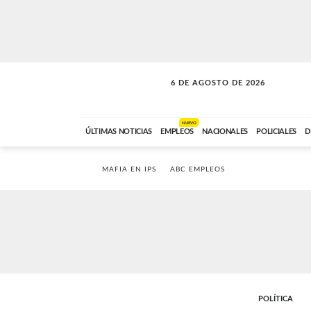
6 DE AGOSTO DE 2026
A DE LA TARDE
ABC FM
12:00 A 14:59
NUEVO
ÚLTIMAS NOTICIAS
EMPLEOS
NACIONALES
POLICIALES
D
MAFIA EN IPS
ABC EMPLEOS
POLÍTICA