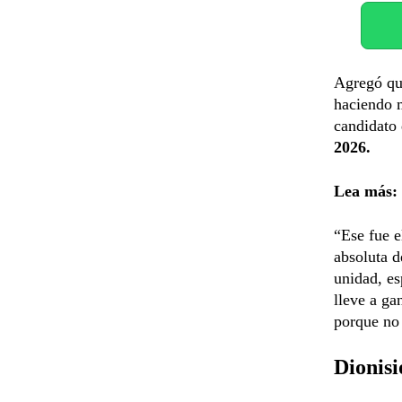
Agregó qu
haciendo m
candidato 
2026.
Lea más:
“Ese fue e
absoluta d
unidad, e
lleve a ga
porque no 
Dionisi