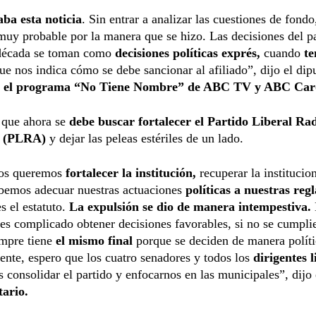
aba esta noticia
. Sin entrar a analizar las cuestiones de fondo
muy probable por la manera que se hizo. Las decisiones del p
 década se toman como
decisiones políticas exprés,
cuando
te
e nos indica cómo se debe sancionar al afiliado”, dijo el dip
n el programa “No Tiene Nombre” de ABC TV y ABC Card
 que ahora se
debe buscar fortalecer el Partido Liberal Rad
o (PLRA)
y dejar las peleas estériles de un lado.
ros queremos
fortalecer la institución,
recuperar la institucio
emos adecuar nuestras actuaciones
políticas a nuestras regl
s el estatuto.
La expulsión se dio de manera intempestiva.
 es complicado obtener decisiones favorables, si no se cumpli
empre tiene
el mismo final
porque se deciden de manera políti
nte, espero que los cuatro senadores y todos los
dirigentes l
consolidar el partido y enfocarnos en las municipales”, dijo 
ario.