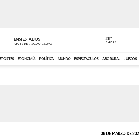
28º
ENSIESTADOS
PERIODÍST
AHORA
ABC TV
DE
14:00:00
A
15:59:00
ABC CARDINAL 
EPORTES
ECONOMÍA
POLÍTICA
MUNDO
ESPECTÁCULOS
ABC RURAL
JUEGOS
08 DE MARZO DE 2025