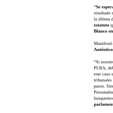
“
Se esper
resultado 
la última
estatuto
qu
Blanco e
Manifestó
Auténtic
“Si nosot
PLRA, deb
este caso e
tribunales
pasos. Si
Personalme
busquemos 
parlament