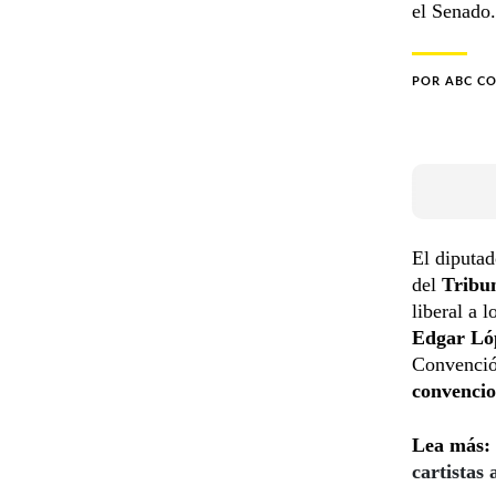
el Senado.
POR
ABC C
El diputa
del
Tribun
liberal a 
Edgar Ló
Convenció
convencio
Lea más:
cartistas