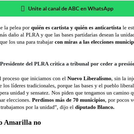
Unite al canal de ABC en WhatsApp
e la pelea por
quién es cartista y quién es anticartista
le es
ás daño al PLRA y que las bases partidarias desean la unida
que los una para trabajar
con miras a las elecciones municip
Presidente del PLRA critica a tribunal por ceder a presión
l proceso que iniciamos con el
Nuevo Liberalismo
, sin la in
e los líderes tradicionales, porque las bases y el pueblo liberal
spera unidad y sensatez. Nos piden que tengamos un camino q
nar elecciones.
Perdimos más de 70 municipios
, por pocos v
trabajamos por la unidad”, dijo el
diputado Blanco.
o Amarilla no