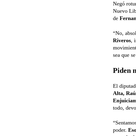
Negó rot
Nuevo Lib
de
Fernan
“No, absol
Riveros
, 
movimient
sea que se
Piden 
El diputa
Alta, Ra
Enjuicia
todo, devo
“Sentamos
poder.
Es