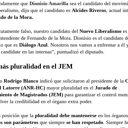
undamente que
Dionisio Amarilla
sea el candidato del movim
eralismo, dijo que el candidato es
Alcides Riveros
, actual in
do de la Mora.
utamente falso, nuestro candidato del
Nuevo Liberalismo
e
intendente de Fernando de la Mora. Dionisio es el candidato d
o que es
Diálogo Azul
. Nosotros nos vamos a enfrentar a él 
 candidate en las internas”, puntualizó el diputado.
más pluralidad en el JEM
do
Rodrigo Blanco
indicó que solicitaron al presidente de la
úl Latorre (ANR-HC)
mayor pluralidad en el
Jurado de
miento de Magistrados (JEM)
para garantizar el control mutu
lver la credibilidad en el órgano extra poder.
 posición que la
pluralidad debe mantenerse
en los órganos
os son parámetros
que siempre
se han respetado
. Siempre h