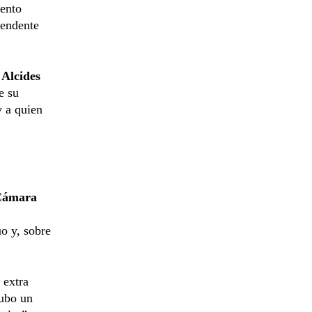
iento
tendente
s
Alcides
e su
y a quien
Cámara
o y, sobre
 extra
ubo un