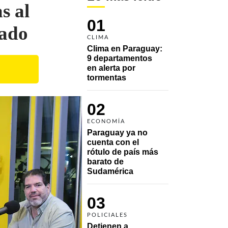
s al
01
tado
CLIMA
Clima en Paraguay: 
9 departamentos 
en alerta por 
tormentas
02
ECONOMÍA
Paraguay ya no 
cuenta con el 
rótulo de país más 
barato de 
Sudamérica
03
POLICIALES
Detienen a 