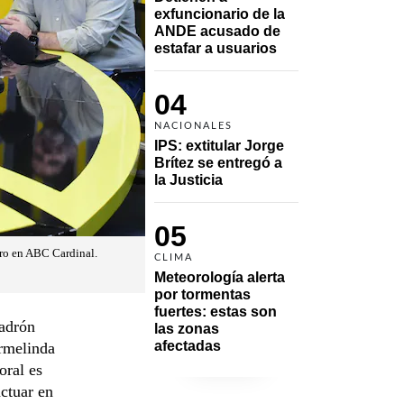
exfuncionario de la 
ANDE acusado de 
estafar a usuarios
04
NACIONALES
IPS: extitular Jorge 
Brítez se entregó a 
la Justicia
05
ero en ABC Cardinal.
CLIMA
Meteorología alerta 
por tormentas 
fuertes: estas son 
padrón
las zonas 
afectadas
ermelinda
oral es
actuar en