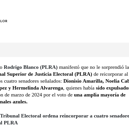
OLOR
do
Rodrigo Blanco (PLRA)
manifestó que no le sorprendió la
al Superior de Justicia Electoral (PLRA)
de reicorporar a
los cuatro senadores señalados:
Dionisio Amarilla, Noelia Ca
pez y Hermelinda Alvarenga
, quienes había
sido expulsado
n de marzo de 2024 por el voto de
una amplia mayoría de
nales azules.
Tribunal Electoral ordena reincorporar a cuatro senadore
 al PLRA