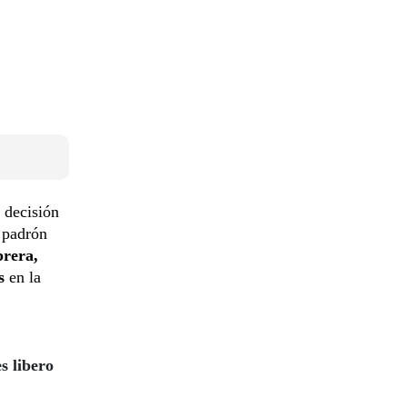
 decisión
l padrón
brera,
s
en la
s libero