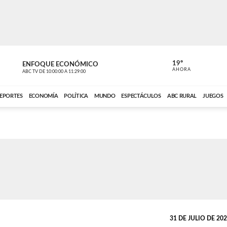
19º
ENFOQUE ECONÓMICO
ENFOQUE 
AHORA
ABC TV
DE
10:00:00
A
11:29:00
ABC CARDINAL 
EPORTES
ECONOMÍA
POLÍTICA
MUNDO
ESPECTÁCULOS
ABC RURAL
JUEGOS
31 DE JULIO DE 2025