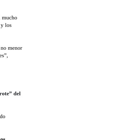
ja mucho
 y los
o no menor
es”,
rote” del
odo
os