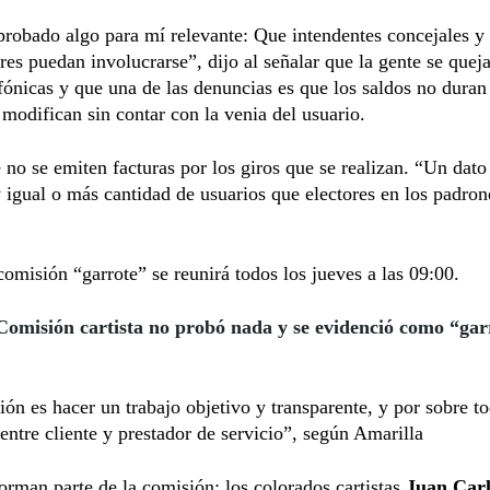
robado algo para mí relevante: Que intendentes concejales y
es puedan involucrarse”, dijo al señalar que la gente se que
efónicas y que una de las denuncias es que los saldos no duran
modifican sin contar con la venia del usuario.
 no se emiten facturas por los giros que se realizan. “Un dat
 igual o más cantidad de usuarios que electores en los padron
omisión “garrote” se reunirá todos los jueves a las 09:00.
Comisión cartista no probó nada y se evidenció como “gar
ión es hacer un trabajo objetivo y transparente, y por sobre t
entre cliente y prestador de servicio”, según Amarilla
rman parte de la comisión: los colorados cartistas
Juan Carl