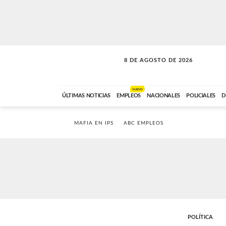
8 DE AGOSTO DE 2026
CONEXIÓN ROMANCE
ABC FM
09:00 A 11:59
NUEVO
ÚLTIMAS NOTICIAS
EMPLEOS
NACIONALES
POLICIALES
D
MAFIA EN IPS
ABC EMPLEOS
POLÍTICA