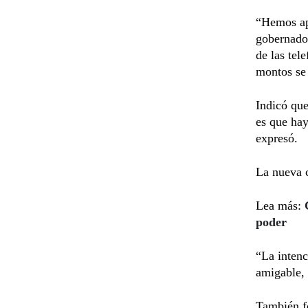
“Hemos ap
gobernador
de las tel
montos se 
Indicó que
es que hay
expresó.
La nueva c
Lea más:
poder
“La intenc
amigable, 
También fo