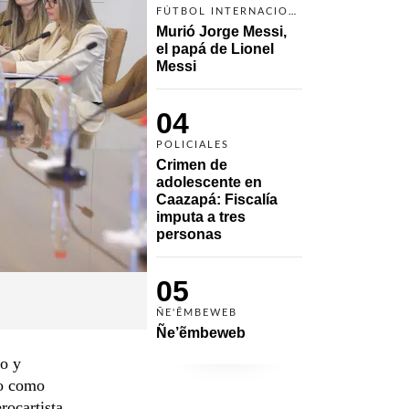
FÚTBOL INTERNACIONAL
Murió Jorge Messi, 
el papá de Lionel 
Messi
04
POLICIALES
Crimen de 
adolescente en 
Caazapá: Fiscalía 
imputa a tres 
personas 
05
ÑE'ẼMBEWEB
Ñe’ẽmbeweb
ro y
so como
rocartista