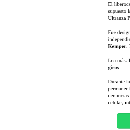
El liberoc
supuesto l
Ultranza 
Fue design
independi
Kemper
.
Lea más:
giros
Durante la
permanente
denuncias 
celular, in