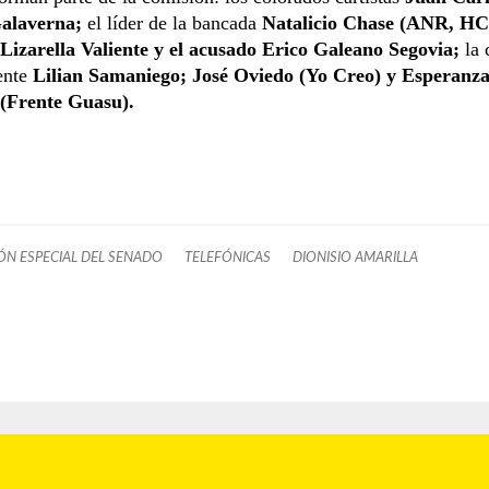
alaverna;
el líder de la bancada
Natalicio Chase (ANR, HC
Lizarella Valiente y el acusado Erico Galeano Segovia;
la 
ente
Lilian Samaniego; José Oviedo (Yo Creo) y Esperanz
(Frente Guasu).
ÓN ESPECIAL DEL SENADO
TELEFÓNICAS
DIONISIO AMARILLA