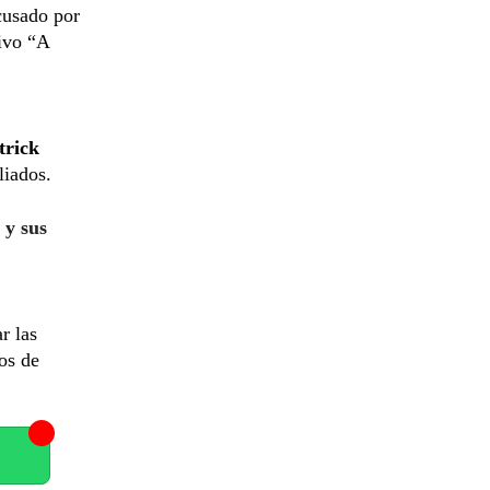
cusado por
tivo “A
trick
liados.
 y sus
r las
os de