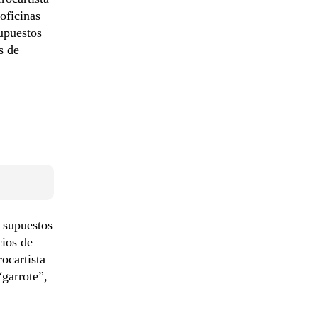
oficinas
upuestos
s de
r supuestos
cios de
rocartista
“garrote”,