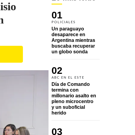
isio
01
n
POLICIALES
Un paraguayo 
desaparece en 
Argentina mientras 
buscaba recuperar 
un globo sonda 
02
ABC EN EL ESTE
Día de Comando 
termina con 
millonario asalto en 
pleno microcentro 
y un suboficial 
herido
03