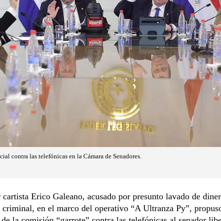
cial contra las telefónicas en la Cámara de Senadores.
 cartista Erico Galeano, acusado por presunto lavado de dine
 criminal, en el marco del operativo “A Ultranza Py”, propu
 de la comisión “garrote” contra las telefónicas al senador libe