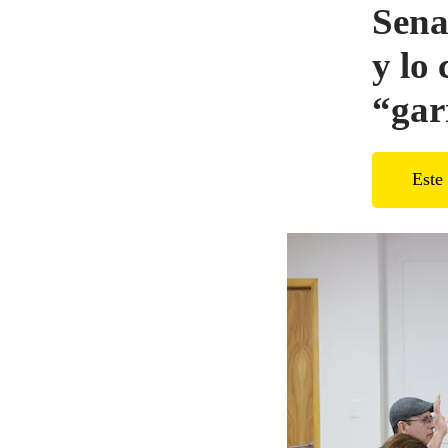
Sena
y lo 
“gar
Este 