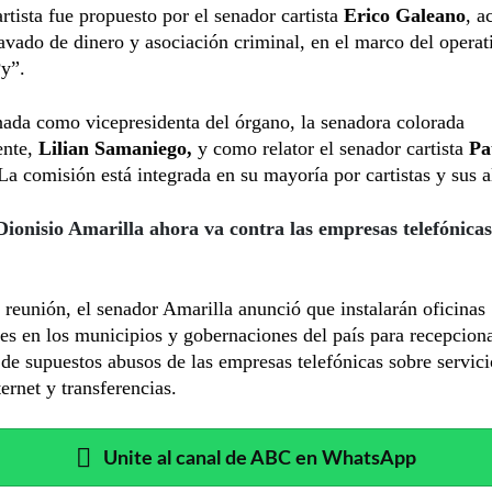
artista fue propuesto por el senador cartista
Erico Galeano
, a
avado de dinero y asociación criminal, en el marco del opera
Py”.
ada como vicepresidenta del órgano, la senadora colorada
ente,
Lilian Samaniego,
y como relator el senador cartista
Pa
 La comisión está integrada en su mayoría por cartistas y sus a
Dionisio Amarilla ahora va contra las empresas telefónicas
 reunión, el senador Amarilla anunció que instalarán oficinas
s en los municipios y gobernaciones del país para recepciona
de supuestos abusos de las empresas telefónicas sobre servici
ternet y transferencias.
Unite al canal de ABC en WhatsApp