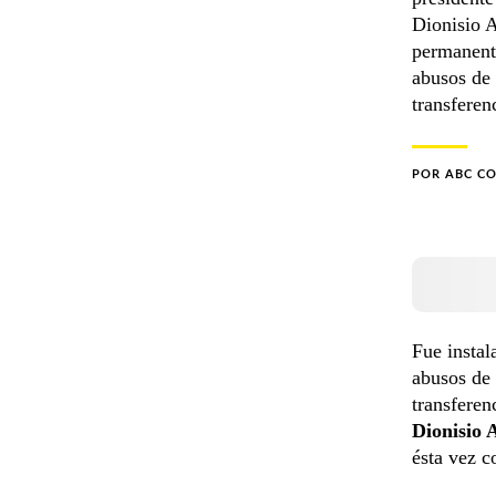
Dionisio A
permanente
abusos de 
transferen
POR
ABC C
Fue instal
abusos de
transferen
Dionisio 
ésta vez c