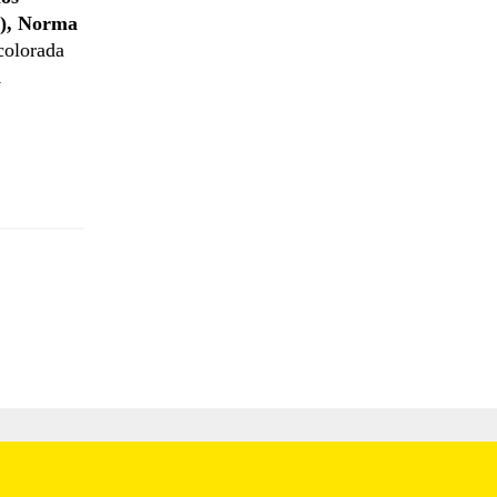
), Norma
colorada
a