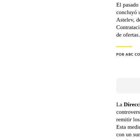
El pasado 
concluyó 
Astelev, d
Contrataci
de ofertas.
POR
ABC C
La
Direcc
controvers
remitir lo
Esta medi
con un sum