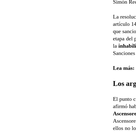
Simón Rec
La resoluc
artículo 1
que sancio
etapa del
la
inhabil
Sanciones 
Lea más:
Los ar
El punto c
afirmó ha
Ascensor
Ascensore
ellos no l