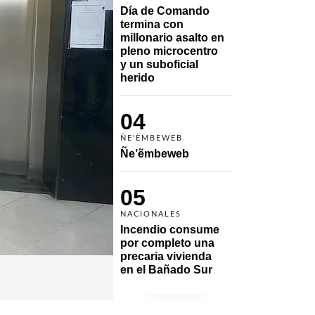
Día de Comando 
termina con 
millonario asalto en 
pleno microcentro 
y un suboficial 
herido
04
ÑE'ẼMBEWEB
Ñe’ẽmbeweb
05
NACIONALES
Incendio consume 
por completo una 
precaria vivienda 
en el Bañado Sur