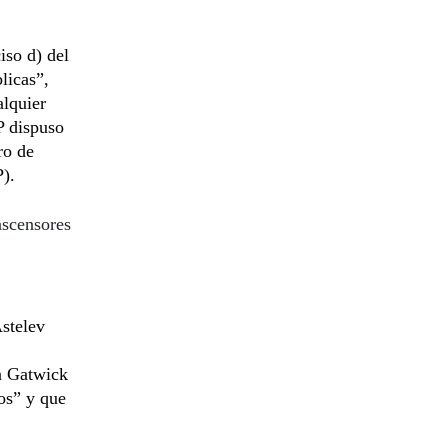
iso d) del
licas”,
alquier
P dispuso
ro de
).
ascensores
Astelev
a Gatwick
os” y que