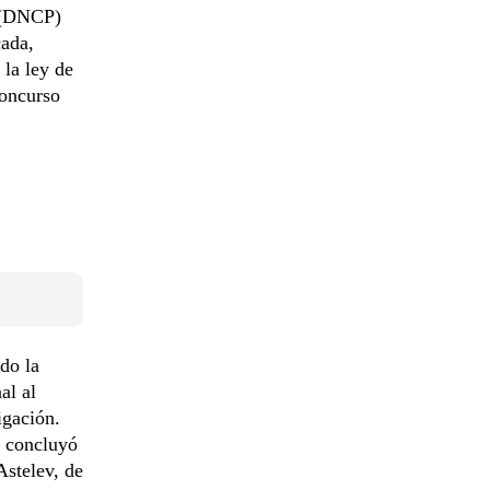
s (DNCP)
cada,
la ley de
concurso
do la
al al
igación.
l concluyó
Astelev, de