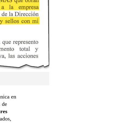
cnica en
s de
res
cados,