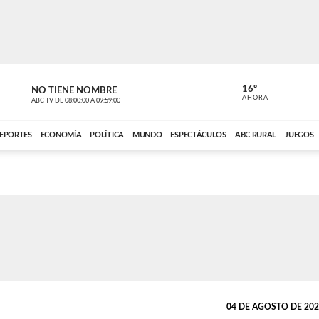
16º
NO TIENE NOMBRE
NO TIENE 
AHORA
ABC TV
DE
08:00:00
A
09:59:00
ABC CARDINAL 
EPORTES
ECONOMÍA
POLÍTICA
MUNDO
ESPECTÁCULOS
ABC RURAL
JUEGOS
04 DE AGOSTO DE 2025