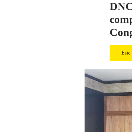
DNCP
comp
Cong
Este 