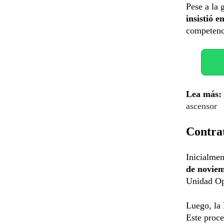
Pese a la 
insistió e
competenc
Lea más:
ascensor
Contrat
Inicialmen
de novie
Unidad Op
Luego, la 
Este proc