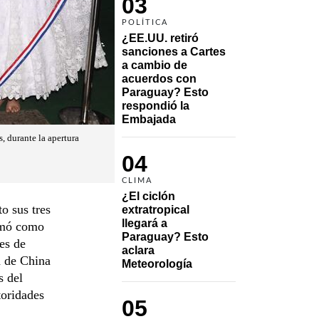
03
POLÍTICA
¿EE.UU. retiró 
sanciones a Cartes 
a cambio de 
acuerdos con 
Paraguay? Esto 
respondió la 
Embajada
, durante la apertura
04
CLIMA
¿El ciclón 
o sus tres
extratropical 
llegará a 
irmó como
Paraguay? Esto 
es de
aclara 
a de China
Meteorología
s del
toridades
05