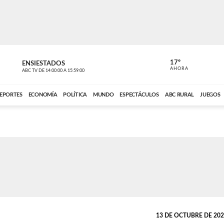
17º
ENSIESTADOS
PERIODÍST
AHORA
ABC TV
DE
14:00:00
A
15:59:00
ABC CARDINAL 
EPORTES
ECONOMÍA
POLÍTICA
MUNDO
ESPECTÁCULOS
ABC RURAL
JUEGOS
13 DE OCTUBRE DE 2025