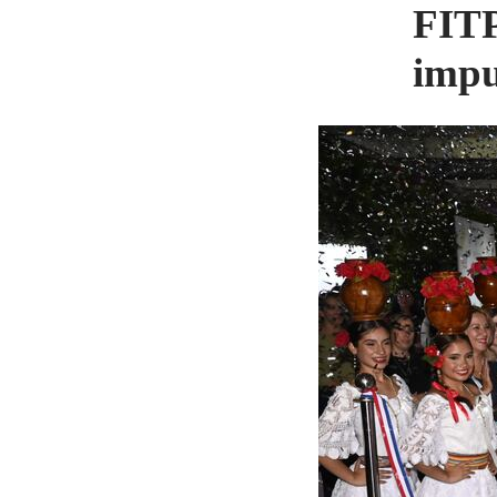
FITP
impu