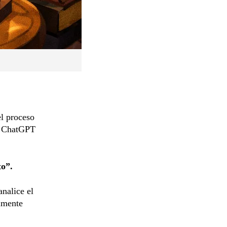
el proceso
de ChatGPT
to”.
nalice el
almente