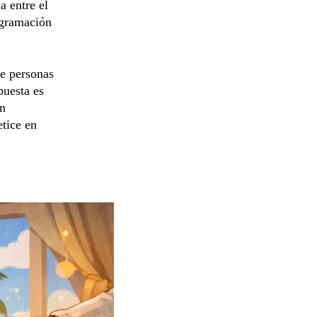
a entre el
ogramación
e personas
puesta es
an
etice en