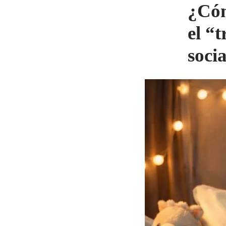
¿Cóm
el “
socia