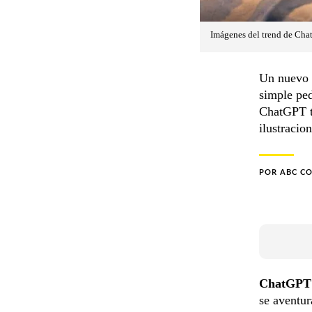
Imágenes del trend de Cha
Un nuevo t
simple ped
ChatGPT ti
ilustracio
POR
ABC C
ChatGP
se aventur