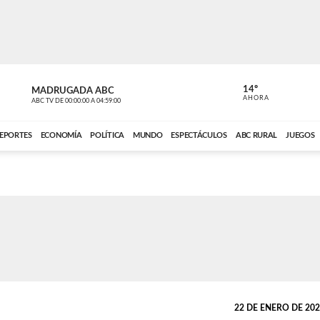
14º
MADRUGADA ABC
MADRUGAD
AHORA
ABC TV
DE
00:00:00
A
04:59:00
ABC CARDINAL 
EPORTES
ECONOMÍA
POLÍTICA
MUNDO
ESPECTÁCULOS
ABC RURAL
JUEGOS
22 DE ENERO DE 2026