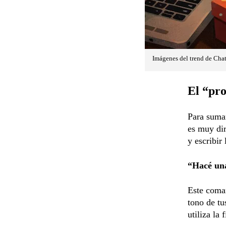
Imágenes del trend de Cha
El “pro
Para sumar
es muy dir
y escribir 
“Hacé una
Este coman
tono de tu
utiliza la