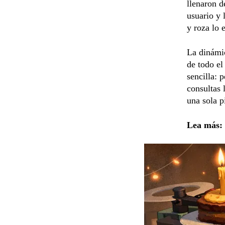
llenaron d
usuario y 
y roza lo 
La dinámi
de todo el
sencilla: 
consultas 
una sola p
Lea más: