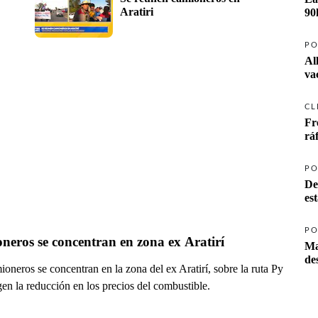
Aratiri
90
PO
Al
va
CL
Fr
rá
PO
De
es
PO
neros se concentran en zona ex Aratirí
Ma
oneros se concentran en la zona del ex Aratirí, sobre la ruta Py
en la reducción en los precios del combustible.