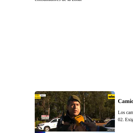
Camio
Los cami
02. Exig