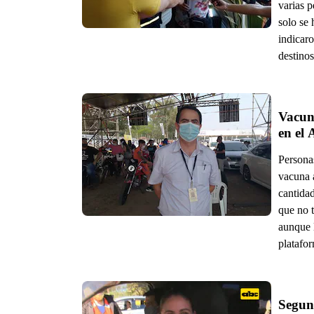
varias p
solo se 
indicaro
destino
Vacuna
en el 
Personas
vacuna 
cantida
que no 
aunque 
platafor
Segund