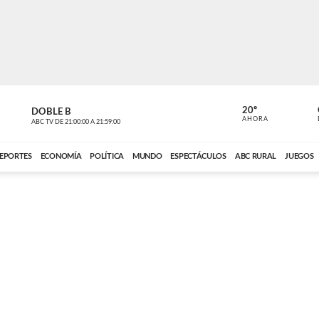
20º
DOBLE B
DE TODO 
AHORA
ABC TV
DE
21:00:00
A
21:59:00
ABC CARDINAL 
EPORTES
ECONOMÍA
POLÍTICA
MUNDO
ESPECTÁCULOS
ABC RURAL
JUEGOS