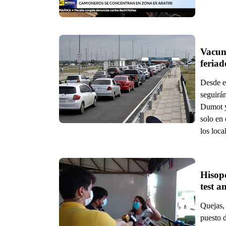
Vacun
feriad
Desde e
seguirá
Dumot y
solo en 
los loca
Hisopó
test 
Quejas, 
puesto 