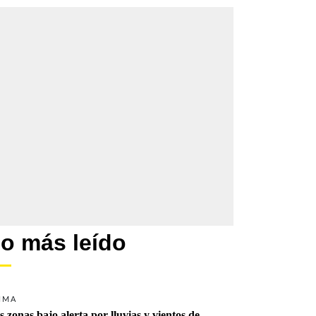
o más leído
IMA
s zonas bajo alerta por lluvias y vientos de 