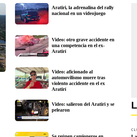
Aratiri, la adrenalina del rally 
nacional en un videojuego
Video: otro grave accidente en 
una competencia en el ex-
Aratirí
Video: aficionado al 
automovilismo muere tras 
violento accidente en el ex 
Aratirí
L
Video: salieron del Aratiri y se 
pelearon 
CL
Se reúnen camioneros en 
La