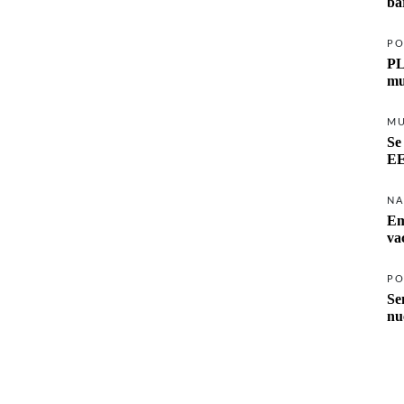
ba
PO
PL
mu
M
Se
EE
NA
Em
va
PO
Se
nu