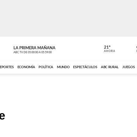
21º
LA PRIMERA MAÑANA
LA PRIMER
AHORA
ABC TV
DE
05:00:00
A
05:59:00
ABC CARDINAL 
EPORTES
ECONOMÍA
POLÍTICA
MUNDO
ESPECTÁCULOS
ABC RURAL
JUEGOS
e