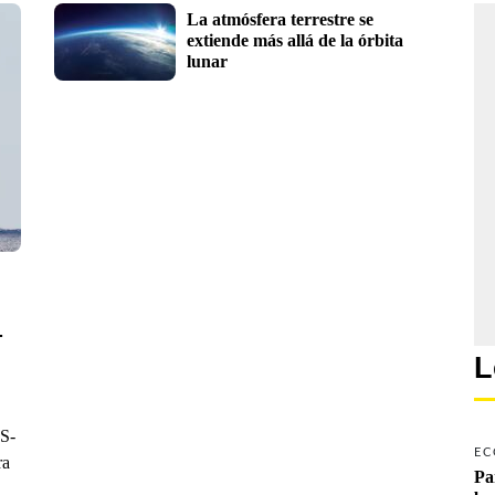
La atmósfera terrestre se 
extiende más allá de la órbita 
lunar
-
L
RS-
EC
ra
Pa