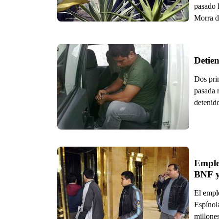
pasado l
Morra de
Detien
Dos pri
pasada 
detenid
Emple
BNF y
El empl
Espínol
millones