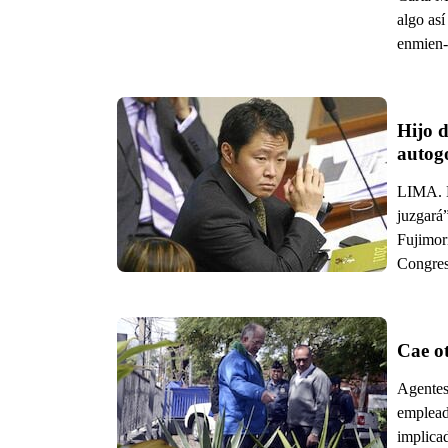
algo así
enmien-
Hijo d
autog
LIMA. E
juzgará”
Fujimori
Congreso
Cae o
Agentes
emplead
implicad