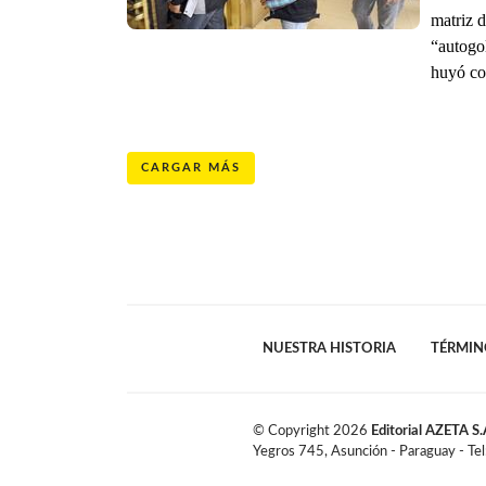
matriz 
“autogol
huyó con
CARGAR MÁS
NUESTRA HISTORIA
TÉRMIN
© Copyright
2026
Editorial AZETA S.
Yegros 745, Asunción - Paraguay - Te