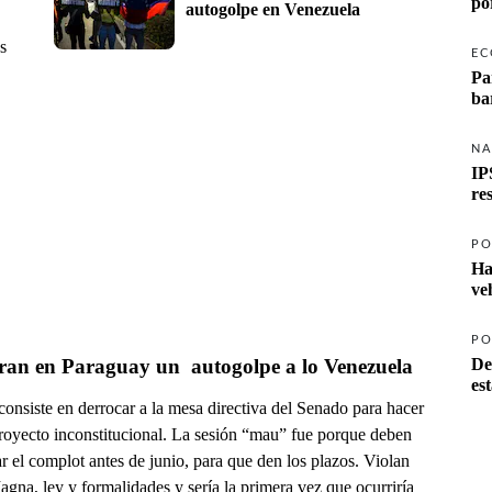
po
autogolpe en Venezuela
s
EC
Pa
ba
NA
IP
re
PO
Ha
ve
PO
ran en Paraguay un  autogolpe a lo Venezuela
De
es
consiste en derrocar a la mesa directiva del Senado para hacer
proyecto inconstitucional. La sesión “mau” fue porque deben
r el complot antes de junio, para que den los plazos. Violan
gna, ley y formalidades y sería la primera vez que ocurriría