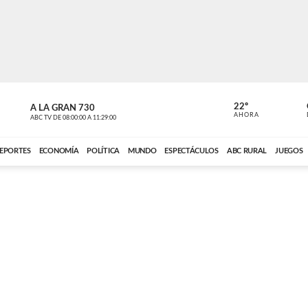
22º
A LA GRAN 730
A LA GRAN 
AHORA
ABC TV
DE
08:00:00
A
11:29:00
ABC CARDINAL 
EPORTES
ECONOMÍA
POLÍTICA
MUNDO
ESPECTÁCULOS
ABC RURAL
JUEGOS