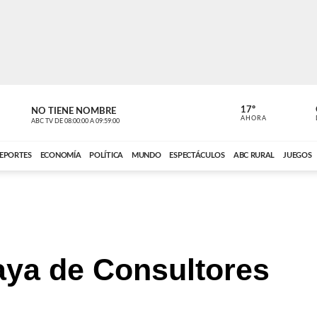
17º
NO TIENE NOMBRE
NO TIENE 
AHORA
ABC TV
DE
08:00:00
A
09:59:00
ABC CARDINAL 
EPORTES
ECONOMÍA
POLÍTICA
MUNDO
ESPECTÁCULOS
ABC RURAL
JUEGOS
ya de Consultores