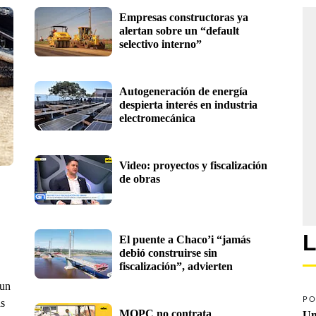
Empresas constructoras ya 
alertan sobre un “default 
selectivo interno”
Autogeneración de energía 
despierta interés en industria 
electromecánica
Video: proyectos y fiscalización 
de obras
L
El puente a Chaco’i “jamás 
debió construirse sin 
fiscalización”, advierten
 un
PO
as
MOPC no contrata 
Un