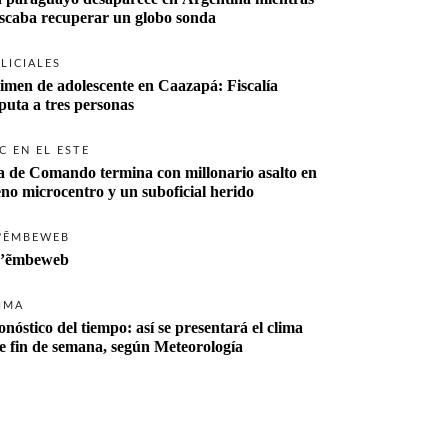
buscaba recuperar un globo sonda 
LICIALES
imen de adolescente en Caazapá: Fiscalía 
imputa a tres personas 
C EN EL ESTE
a de Comando termina con millonario asalto en 
eno microcentro y un suboficial herido
'ẼMBEWEB
’ẽmbeweb
IMA
onóstico del tiempo: así se presentará el clima 
te fin de semana, según Meteorología