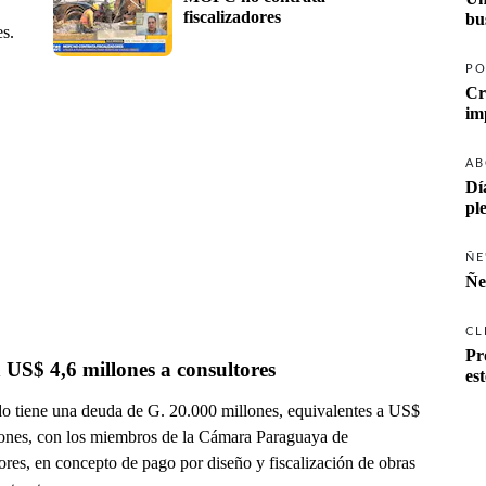
fiscalizadores
es.
PO
Cr
AB
Dí
pl
ÑE
Ñe
CL
Pr
US$ 4,6 millones a consultores
es
do tiene una deuda de G. 20.000 millones, equivalentes a US$
lones, con los miembros de la Cámara Paraguaya de
ores, en concepto de pago por diseño y fiscalización de obras