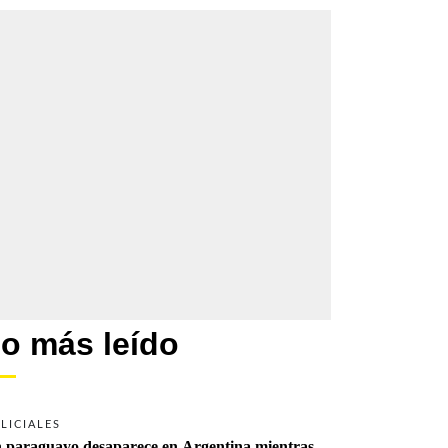
o más leído
LICIALES
 paraguayo desaparece en Argentina mientras 