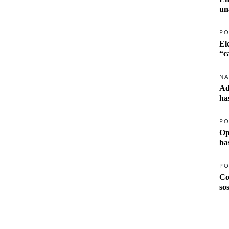
un
PO
El
NA
Ad
ha
PO
Op
ba
PO
Co
so