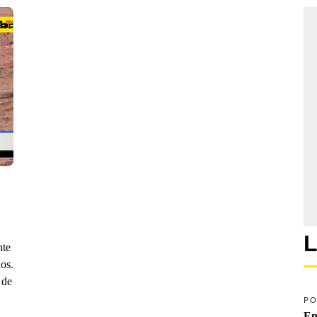
L
nte
os.
 de
PO
En