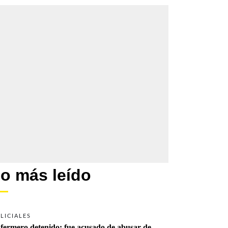
o más leído
LICIALES
fermero detenido: fue acusado de abusar de 