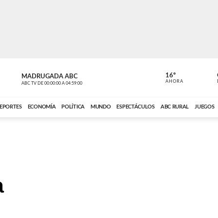
16º
MADRUGADA ABC
MADRUGAD
AHORA
ABC TV
DE
00:00:00
A
04:59:00
ABC CARDINAL 
EPORTES
ECONOMÍA
POLÍTICA
MUNDO
ESPECTÁCULOS
ABC RURAL
JUEGOS
a