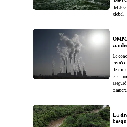
debe eva
del 30%
global.
OMM: 
conde
La conc
los réco
de carb
este lu
aseguró
tempera
La div
bosqu