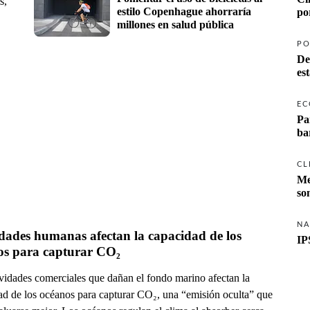
s,
estilo Copenhague ahorraría 
po
millones en salud pública
PO
De
es
EC
Pa
ba
CL
Me
so
NA
dades humanas afectan la capacidad de los 
IP
os para capturar CO₂
ividades comerciales que dañan el fondo marino afectan la
ad de los océanos para capturar CO₂, una “emisión oculta” que