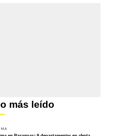
o más leído
IMA
ima en Paraguay: 9 departamentos en alerta 