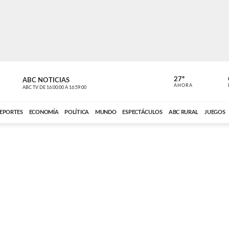
27º
ABC NOTICIAS
ANCHO PER
AHORA
ABC TV
DE
16:00:00
A
16:59:00
ABC CARDINAL 
EPORTES
ECONOMÍA
POLÍTICA
MUNDO
ESPECTÁCULOS
ABC RURAL
JUEGOS