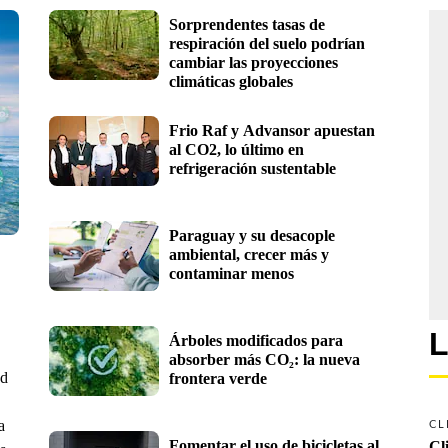
Sorprendentes tasas de 
respiración del suelo podrían 
cambiar las proyecciones 
climáticas globales
Frio Raf y Advansor apuestan 
al CO2, lo último en 
refrigeración sustentable
Paraguay y su desacople 
ambiental, crecer más y 
contaminar menos
L
Árboles modificados para 
absorber más CO₂: la nueva 
ad
frontera verde
a
CL
Fomentar el uso de bicicletas al 
Cl