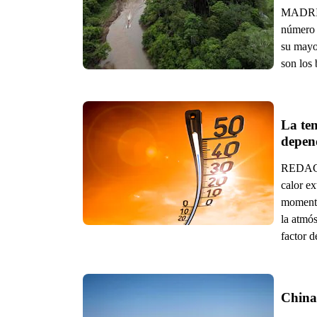
MADRID.
número 
su mayo
son los
La tem
depen
REDACC
calor ex
momento
la atmós
factor d