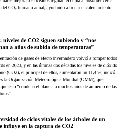
luarse mejor. Los océanos regulan el clima al absorber cerca
 del CO₂ humano anual, ayudando a frenar el calentamiento
niveles de CO2 siguen subiendo y “nos 
nan a años de subida de temperaturas”
entración de gases de efecto invernadero volvió a romper todos
rds en 2023, y en las últimas dos décadas los niveles de dióxido
ono (CO2), el principal de ellos, aumentaron un 11,4 %, indicó
nes la Organización Meteorológica Mundial (OMM), que
 que esto “condena el planeta a muchos años de aumento de las
turas”.
ersidad de ciclos vitales de los árboles de un 
e influye en la captura de CO2