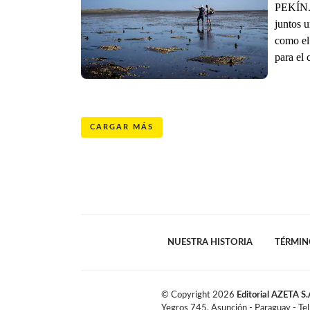
PEKÍN. 
juntos 
como el
para el 
CARGAR MÁS
NUESTRA HISTORIA
TÉRMIN
© Copyright
2026
Editorial AZETA S.
Yegros 745, Asunción - Paraguay - Te