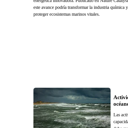
energética innovadora. Publicado en Nature Catalysi
este avance podría transformar la industria química y
proteger ecosistemas marinos vitales.
Activi
océan
Las act
capacid