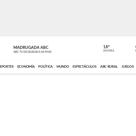
18º
MADRUGADA ABC
MADRUGAD
AHORA
ABC TV
DE
00:00:00
A
04:59:00
ABC CARDINAL 
EPORTES
ECONOMÍA
POLÍTICA
MUNDO
ESPECTÁCULOS
ABC RURAL
JUEGOS