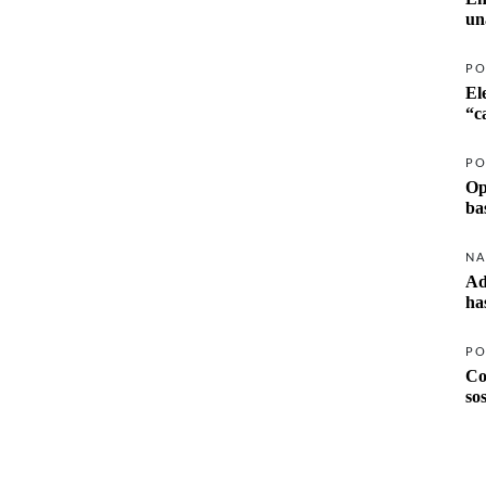
un
PO
El
PO
Op
ba
NA
Ad
ha
PO
Co
so