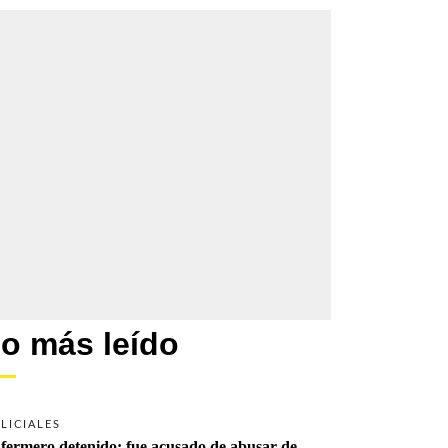
o más leído
LICIALES
fermero detenido: fue acusado de abusar de 