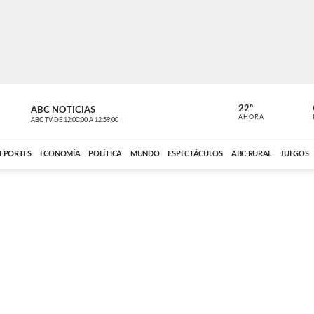
22º
ABC NOTICIAS
CARDINAL 
AHORA
ABC TV
DE
12:00:00
A
12:59:00
ABC CARDINAL 
EPORTES
ECONOMÍA
POLÍTICA
MUNDO
ESPECTÁCULOS
ABC RURAL
JUEGOS