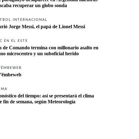
buscaba recuperar un globo sonda 
TBOL INTERNACIONAL
rió Jorge Messi, el papá de Lionel Messi
C EN EL ESTE
a de Comando termina con millonario asalto en 
eno microcentro y un suboficial herido
'ẼMBEWEB
’ẽmbeweb
IMA
onóstico del tiempo: así se presentará el clima 
te fin de semana, según Meteorología