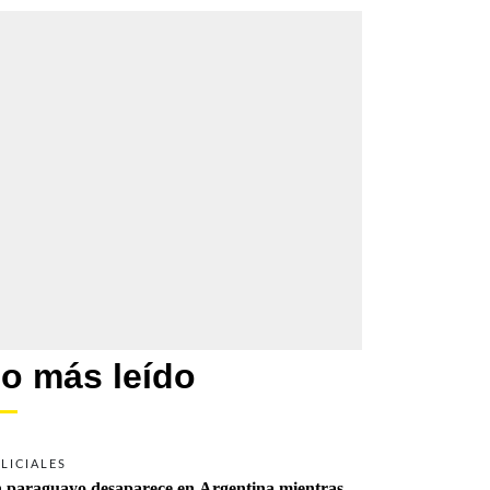
o más leído
LICIALES
 paraguayo desaparece en Argentina mientras 