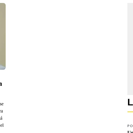
 
L
se
ra
tá
el
PO
Un