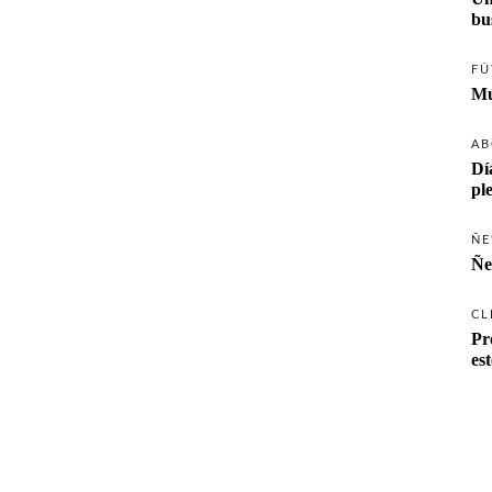
FÚ
Mu
AB
Dí
pl
ÑE
Ñe
CL
Pr
es