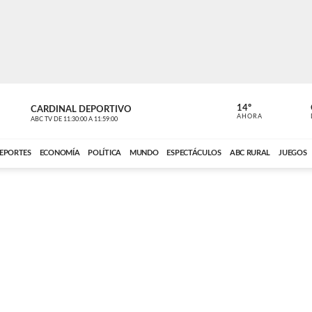
14º
CARDINAL DEPORTIVO
CARDINAL 
AHORA
ABC TV
DE
11:30:00
A
11:59:00
ABC CARDINAL 
EPORTES
ECONOMÍA
POLÍTICA
MUNDO
ESPECTÁCULOS
ABC RURAL
JUEGOS