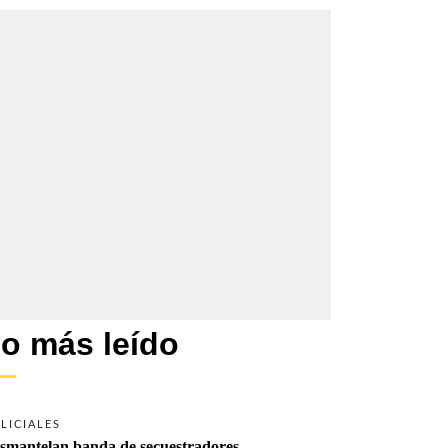
o más leído
LICIALES
smantelan banda de secuestradores 