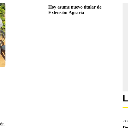
Hoy asume nuevo titular de 
Extensión Agraria
L
PO
ión
De