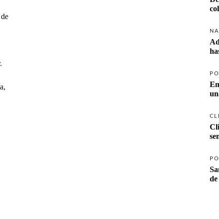
co
 de
NA
Ad
ha
.
PO
En
a,
un
CL
Cl
se
PO
Sa
de