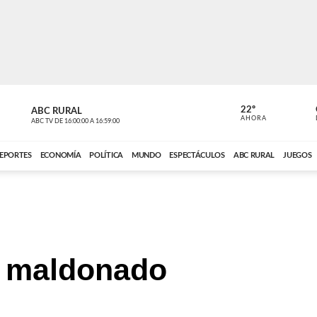
22º
ABC RURAL
MOTOR 36
AHORA
ABC TV
DE
16:00:00
A
16:59:00
ABC CARDINAL 
EPORTES
ECONOMÍA
POLÍTICA
MUNDO
ESPECTÁCULOS
ABC RURAL
JUEGOS
z maldonado