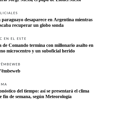
LICIALES
 paraguayo desaparece en Argentina mientras 
buscaba recuperar un globo sonda 
C EN EL ESTE
a de Comando termina con millonario asalto en 
eno microcentro y un suboficial herido
'ẼMBEWEB
’ẽmbeweb
IMA
onóstico del tiempo: así se presentará el clima 
te fin de semana, según Meteorología