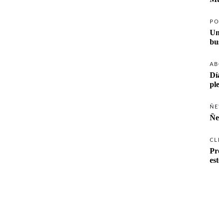
PO
Un
AB
Dí
pl
ÑE
Ñe
CL
Pr
es