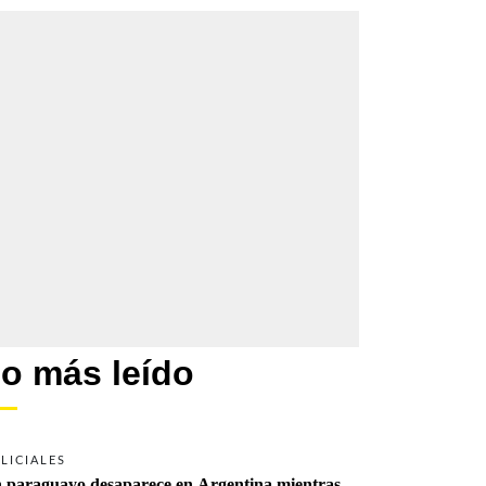
o más leído
LICIALES
 paraguayo desaparece en Argentina mientras 