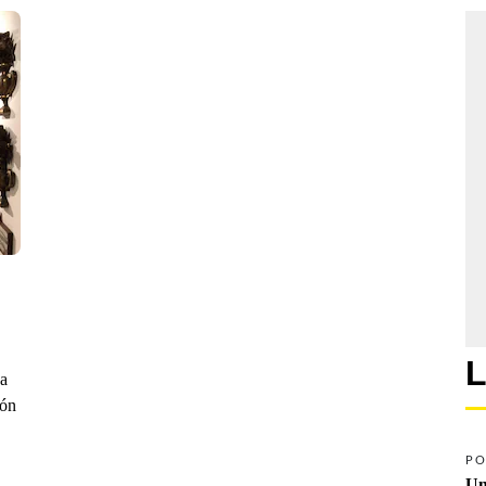
L
da
ión
PO
Un