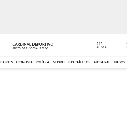
21º
CARDINAL DEPORTIVO
CARDINAL 
AHORA
ABC TV
DE
11:30:00
A
11:59:00
ABC CARDINAL 
EPORTES
ECONOMÍA
POLÍTICA
MUNDO
ESPECTÁCULOS
ABC RURAL
JUEGOS