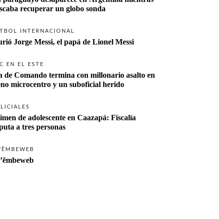
buscaba recuperar un globo sonda 
TBOL INTERNACIONAL
rió Jorge Messi, el papá de Lionel Messi
C EN EL ESTE
a de Comando termina con millonario asalto en 
eno microcentro y un suboficial herido
LICIALES
imen de adolescente en Caazapá: Fiscalía 
imputa a tres personas 
'ẼMBEWEB
’ẽmbeweb