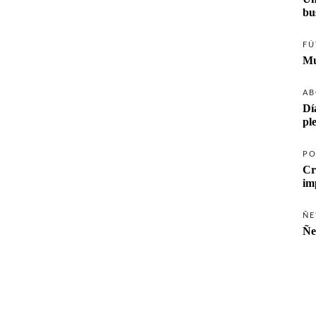
FÚ
Mu
AB
Dí
pl
PO
Cr
ÑE
Ñe