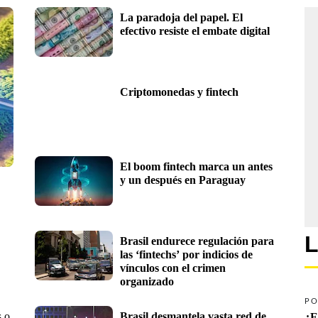
La paradoja del papel. El 
efectivo resiste el embate digital 
Criptomonedas y fintech
El boom fintech marca un antes 
y un después en Paraguay
L
Brasil endurece regulación para 
las ‘fintechs’ por indicios de 
vínculos con el crimen 
organizado
PO
s o
Brasil desmantela vasta red de 
¿E