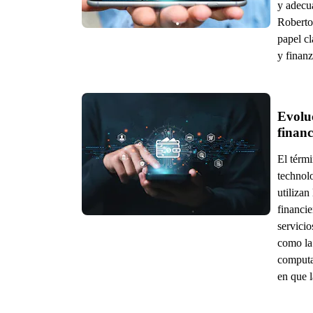
y adecua
Roberto
papel c
y finanz
Evoluc
financ
El térmi
technol
utilizan
financie
servicio
como la 
computa
en que 