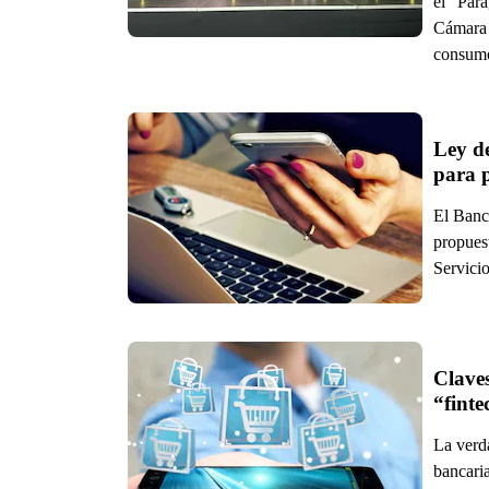
el “Par
Cámara 
consumo
Ley de
para p
El Banc
propues
Servici
Claves
“finte
La verda
bancaria