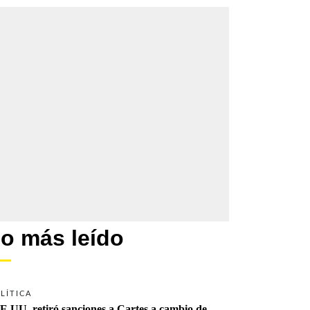
o más leído
LÍTICA
E.UU. retiró sanciones a Cartes a cambio de 