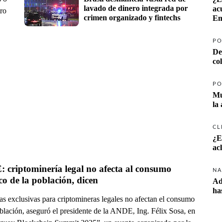
lavado de dinero integrada por 
ac
tro
crimen organizado y fintechs
Em
PO
De
co
PO
Mu
la
CL
¿E
ac
criptominería legal no afecta al consumo 
NA
ico de la población, dicen
Ad
ha
as exclusivas para criptomineras legales no afectan el consumo
blación, aseguró el presidente de la ANDE, Ing. Félix Sosa, en