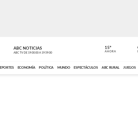
15º
ABC NOTICIAS
CARDINAL 
AHORA
ABC TV
DE
19:00:00
A
19:59:00
ABC CARDINAL 
EPORTES
ECONOMÍA
POLÍTICA
MUNDO
ESPECTÁCULOS
ABC RURAL
JUEGOS