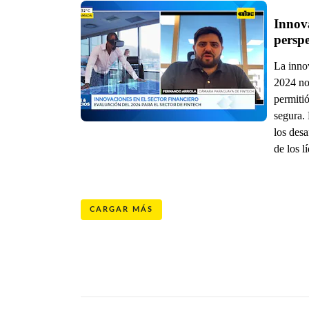
Innova
perspe
La innov
2024 no
permitió
segura. 
los des
de los 
CARGAR MÁS