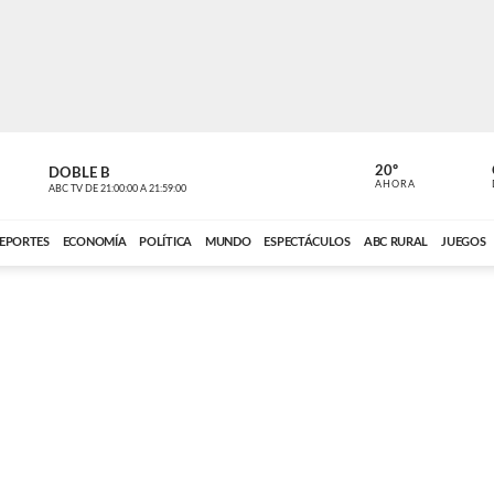
20º
DOBLE B
DE TODO 
AHORA
ABC TV
DE
21:00:00
A
21:59:00
ABC CARDINAL 
EPORTES
ECONOMÍA
POLÍTICA
MUNDO
ESPECTÁCULOS
ABC RURAL
JUEGOS