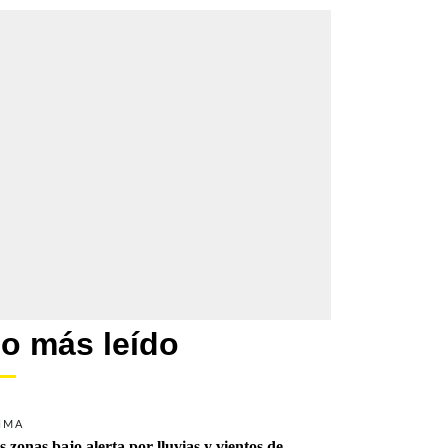
o más leído
IMA
s zonas bajo alerta por lluvias y vientos de 