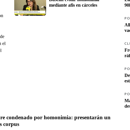
mediante afis en cárceles
90
on
PO
Al
va
 de
n el
CL
Fr
l
rá
PO
De
es
PO
Ma
e condenado por homonimia: presentarán un 
s corpus