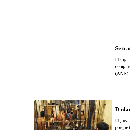
Se tra
El diput
compueb
(ANR).
Dudan
El juez
porque t