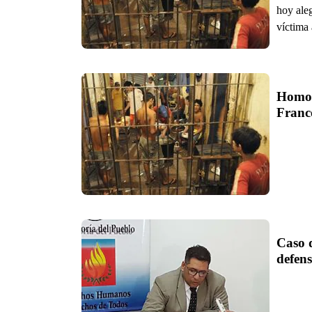
hoy ale
víctima
Homoni
Franc
Caso d
defens